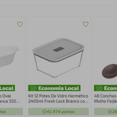
o Oval
Kit 12 Potes De Vidro Hermético
48 Conchas
ranca 550ml
2400ml Fresh Lock Branco com
Molho Feijã
zinha Mesa
Tampa para Forno Microondas
Restaurant
tos
41.974
pontos
Crippa
26