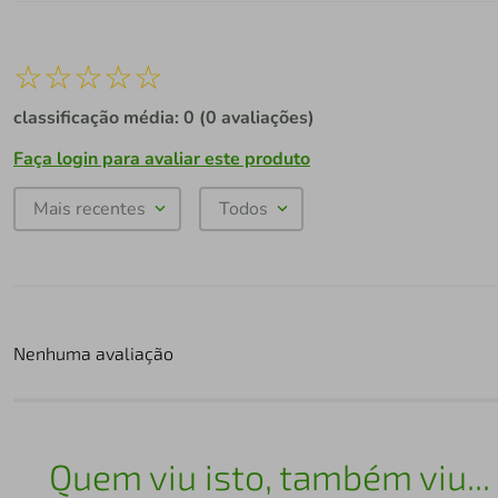
☆
☆
☆
☆
☆
classificação média: 0
(0 avaliações)
Faça login para avaliar este produto
Mais recentes
Todos
Nenhuma avaliação
Quem viu isto, também viu...