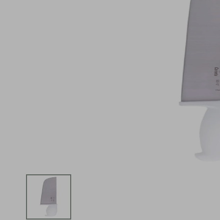
iphone
5
º