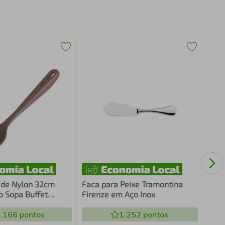
Colh
Inox
 de Nylon 32cm
Faca para Peixe Tramontina
o Sopa Buffet
Firenze em Aço Inox
e Amêndoa Kitch
.166
pontos
1.252
pontos