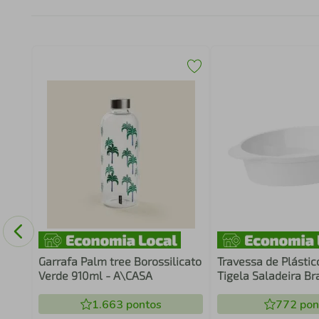
xata
Garrafa Palm tree Borossilicato
Travessa de Plástic
Verde 910ml - A\CASA
Tigela Saladeira B
Coza Uno Servir Co
1.663
pontos
Posta
772
pon