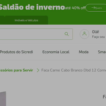
Saldão de inverno
até 40% off
Quero
Imóveis e Veículos
Olá!
Faça seu
Produtos do Sicredi
Economia Local
Moda
Sma
ssórios para Servir
Faca Carne Cabo Branco Dbd 12 Corn
F