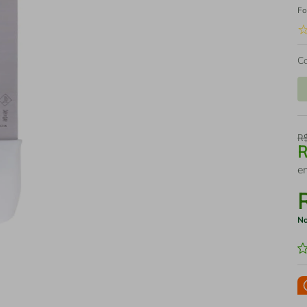
Fo
C
R
e
No