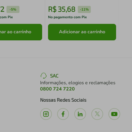
72
R$
35
,
68
R$
-
5%
-
11%
com Pix
No pagamento com Pix
No pa
nar ao carrinho
Adicionar ao carrinho
SAC
Informações, elogios e reclamações
0800 724 7220
Nossas Redes Sociais