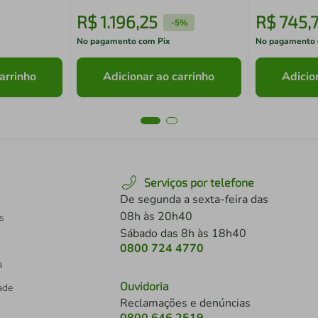
R$
1
.
196
,
25
R$
745
,
-
5%
No pagamento com Pix
No pagamento 
arrinho
Adicionar ao carrinho
Adicio
Serviços por telefone
De segunda a sexta-feira das
08h às 20h40
s
Sábado das 8h às 18h40
0800 724 4770
a
Ouvidoria
dade
Reclamações e denúncias