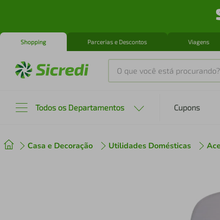
Shopping
Parcerias e Descontos
Viagens
O que você está procurando?
Produtos mais buscados
Todos os Departamentos
Cupons
tenis
1
º
Casa e Decoração
Utilidades Domésticas
Ace
cafeteira
2
º
perfume
3
º
air fryer
4
º