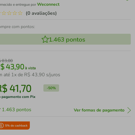
Weconnect
rnecido e entregue por
☆
☆
☆
☆
☆
(0 avaliações)
ompre com pontos:
1.463
pontos
$
83
,
00
R$
43
,
90
à vista
m até
1
x de
R$
43
,
90
s/juros
R$
41
,
70
-
50%
 pagamento com Pix
1.463
pontos
Ver formas de pagamento
5
% de cashback