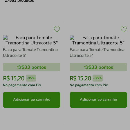
air fryer
4
º
27551
produtos
iphone
5
º
Faca para Tomate Tramontina
Faca para Tomate Tramontina
Ultracorte 5"
Ultracorte 5"
533
pontos
533
pontos
R$
15
,
20
R$
15
,
20
-
85%
-
85%
No pagamento com Pix
No pagamento com Pix
Adicionar ao carrinho
Adicionar ao carrinho