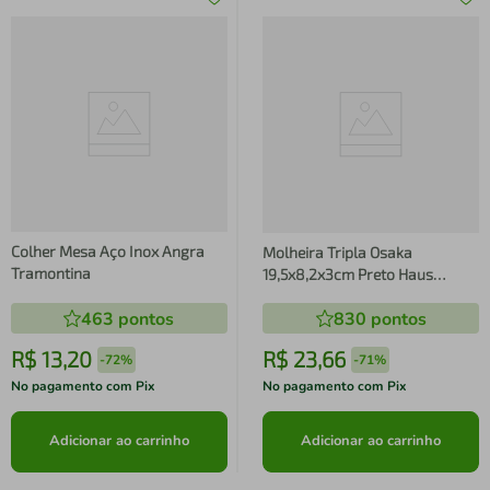
Colher Mesa Aço Inox Angra
Molheira Tripla Osaka
Tramontina
19,5x8,2x3cm Preto Haus
Concept
463
pontos
830
pontos
R$
13
,
20
R$
23
,
66
-
72%
-
71%
No pagamento com Pix
No pagamento com Pix
Adicionar ao carrinho
Adicionar ao carrinho