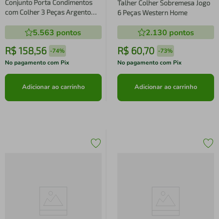
Conjunto Porta Condimentos
Talher Colher Sobremesa Jogo
com Colher 3 Peças Argento
6 Peças Western Home
Brinox
5.563
pontos
2.130
pontos
R$
158
,
56
R$
60
,
70
-
74%
-
73%
No pagamento com Pix
No pagamento com Pix
Adicionar ao carrinho
Adicionar ao carrinho