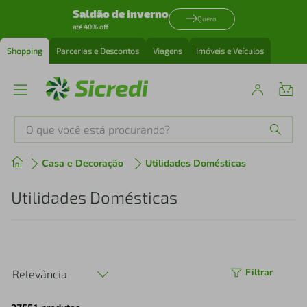
Saldão de inverno
Quero
até 40% off
Shopping
Parcerias e Descontos
Viagens
Imóveis e Veículos
O que você está procurando?
Produtos mais buscados
Casa e Decoração
Utilidades Domésticas
tenis
1
º
Utilidades Domésticas
cafeteira
2
º
perfume
3
º
Filtrar
Relevância