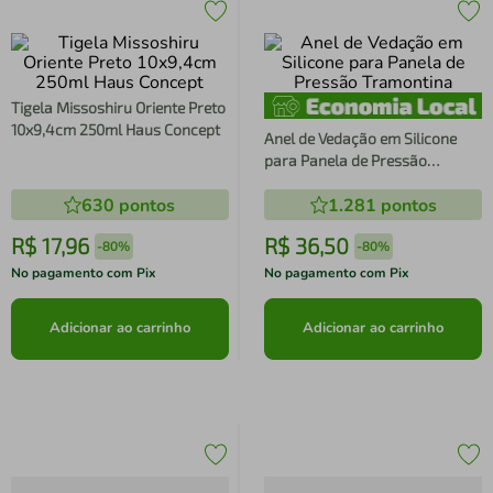
Tigela Missoshiru Oriente Preto
10x9,4cm 250ml Haus Concept
Anel de Vedação em Silicone
para Panela de Pressão
Tramontina
630
pontos
1.281
pontos
R$
17
,
96
R$
36
,
50
-
80%
-
80%
No pagamento com Pix
No pagamento com Pix
Adicionar ao carrinho
Adicionar ao carrinho