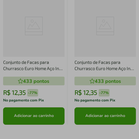
Conjunto de Facas para
Conjunto de Facas para
Churrasco Euro Home Aço Inox
Churrasco Euro Home Aço Inox
– 3 Peças
– 3 Peças
433
pontos
433
pontos
R$
12
,
35
R$
12
,
35
-
77%
-
77%
No pagamento com Pix
No pagamento com Pix
Adicionar ao carrinho
Adicionar ao carrinho