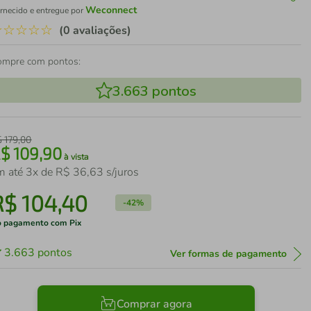
Weconnect
rnecido e entregue por
☆
☆
☆
☆
☆
(0 avaliações)
ompre com pontos:
3.663
pontos
$
179
,
00
R$
109
,
90
à vista
m até
3
x de
R$
36
,
63
s/juros
R$
104
,
40
-
42%
 pagamento com Pix
3.663
pontos
Ver formas de pagamento
Comprar agora