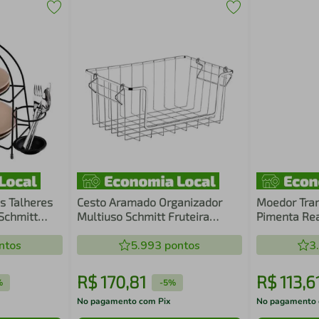
s Talheres
Cesto Aramado Organizador
Moedor Tram
Schmitt
Multiuso Schmitt Fruteira
Pimenta Rea
da
Empilhável para Cozinha
em Madeira 
ntos
5.993
pontos
3
R$
170
,
81
R$
113
,
6
%
-
5%
No pagamento com Pix
No pagamento 