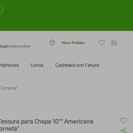
Meus Pedidos
login
para entrar
rtphones
Livros
Cashback em Fatura
Corneta"
Tesoura para Chapa 10"" Americana
orneta"