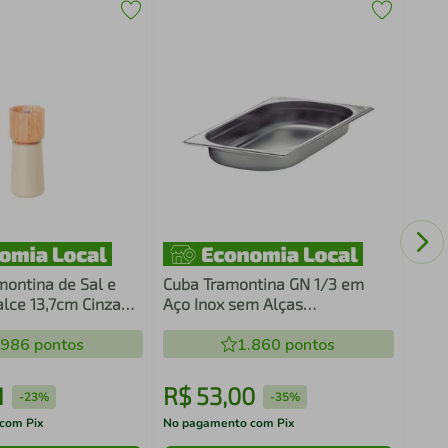
Tamp
Vanc
The
ontina de Sal e
Cuba Tramontina GN 1/3 em
lce 13,7cm Cinza
Aço Inox sem Alças
Seringueira
Profundidade 20 mm
.986
pontos
1.860
pontos
1
R$
53
,
00
R$
-
23%
-
35%
com Pix
No pagamento com Pix
No pa