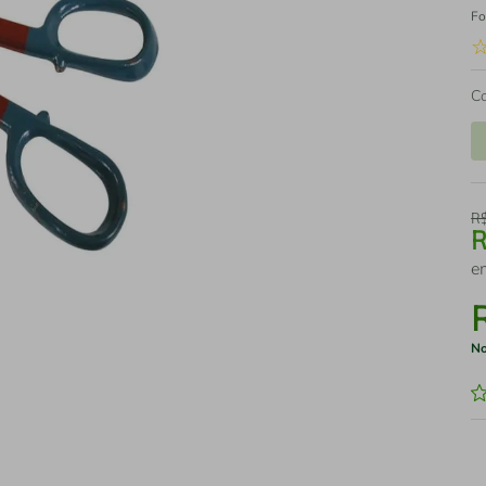
Fo
C
R
e
No