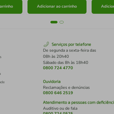
arrinho
Adicionar ao carrinho
Adicio
Serviços por telefone
De segunda a sexta-feira das
08h às 20h40
s
Sábado das 8h às 18h40
0800 724 4770
a
Ouvidoria
dade
Reclamações e denúncias
0800 646 2519
Atendimento a pessoas com deficiênc
Auditivo ou de fala
s
0800 724 0525