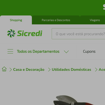
Shopping
Parcerias e Descontos
Viagens
O que você está procurando?
Produtos mais buscados
Todos os Departamentos
Cupons
tenis
1
º
Casa e Decoração
Utilidades Domésticas
Ace
cafeteira
2
º
perfume
3
º
air fryer
4
º