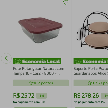
Pote Retangular Natural com
Suporte Porta Prato
Tampa 1L - Cor2 - 8000 -
Guardanapos Alice 
Vitazza
Preto Fosco Banca
902
pontos
9.763
po
R$
25
,
72
R$
278
,
26
-
5%
-
5
No pagamento com Pix
No pagamento com Pix