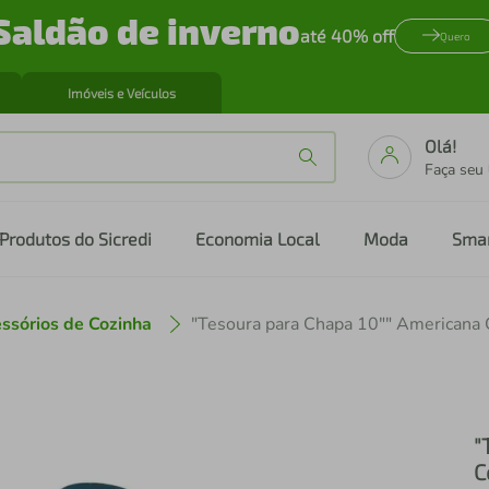
Saldão de inverno
até 40% off
Quero
Imóveis e Veículos
Olá!
Faça seu
Produtos do Sicredi
Economia Local
Moda
Sma
ssórios de Cozinha
"Tesoura para Chapa 10"" Americana 
"
C