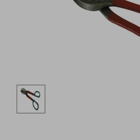
iphone
5
º