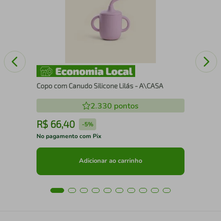
 de
Pra
Ser
Copo com Canudo Silicone Lilás - A\CASA
2.330
pontos
R$
66
,
40
R
-
5%
No pagamento com Pix
No 
Adicionar ao carrinho