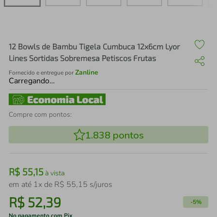
air fryer
4
º
iphone
5
º
12 Bowls de Bambu Tigela Cumbuca 12x6cm Lyor
Lines Sortidas Sobremesa Petiscos Frutas
Zanline
Fornecido e entregue por
Carregando…
Compre com pontos:
1.838
pontos
R$
55
,
15
à vista
em até
1
x de
R$
55
,
15
s/juros
R$
52
,
39
-
5%
No pagamento com Pix