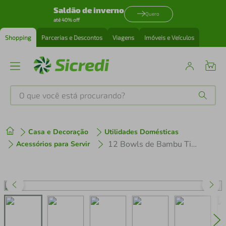
Saldão de inverno
Quero
até 40% off
Shopping
Parcerias e Descontos
Viagens
Imóveis e Veículos
O que você está procurando?
Produtos mais buscados
Casa e Decoração
Utilidades Domésticas
tenis
1
º
12 Bowls de Bambu Tigela Cumbuca 12x6cm Lyor Lines Sortidas Sobremesa Petiscos Frutas
Acessórios para Servir
cafeteira
2
º
perfume
3
º