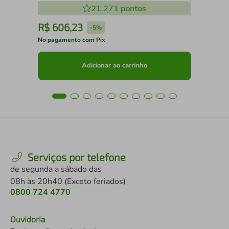
21.271
pontos
R$
606
,
23
R
-
5%
No pagamento com Pix
No 
Adicionar ao carrinho
Serviços por telefone
de segunda a sábado das
08h às 20h40 (Exceto feriados)
0800 724 4770
Ouvidoria