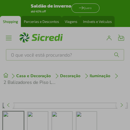
Saldão de inverno
Quero
até 40% off
Shopping
Parcerias e Descontos
Viagens
Imóveis e Veículos
O que você está procurando?
Produtos mais buscados
Casa e Decoração
Decoração
Iluminação
tenis
1
º
2 Balizadores de Piso Lente Fosca Luminárias Jardim Muro Alumínio Preto Área Externa Dital
cafeteira
2
º
perfume
3
º