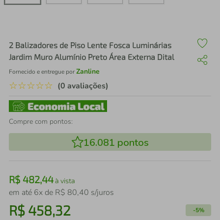
air fryer
4
º
iphone
5
º
2 Balizadores de Piso Lente Fosca Luminárias
Jardim Muro Alumínio Preto Área Externa Dital
Zanline
Fornecido e entregue por
☆
☆
☆
☆
☆
(0 avaliações)
Compre com pontos:
16.081
pontos
R$
482
,
44
à vista
em até
6
x de
R$
80
,
40
s/juros
R$
458
,
32
-
5%