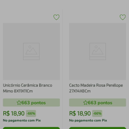
Unicórnio Cerâmica Branco
Cacto Madeira Rosa Penélope
Mimo 8X11X11Cm
27X14X8Cm
663
pontos
663
pontos
R$
18
,
90
R$
18
,
90
-
66%
-
66%
No pagamento com Pix
No pagamento com Pix