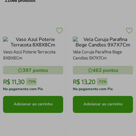
air fryer
4
º
21068
produtos
iphone
5
º
Vaso Azul Poterie Terracota
Vela Coruja Parafina Bege
8X8X8Cm
Candles 9X7X7Cm
397
pontos
463
pontos
R$
11
,
30
R$
13
,
20
-
73%
-
71%
No pagamento com Pix
No pagamento com Pix
Adicionar ao carrinho
Adicionar ao carrinho