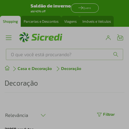
Saldão de inverno
Quero
até 40% off
Shopping
Parcerias e Descontos
Viagens
Imóveis e Veículos
O que você está procurando?
Produtos mais buscados
Casa e Decoração
Decoração
tenis
1
º
Decoração
cafeteira
2
º
perfume
3
º
Filtrar
Relevância