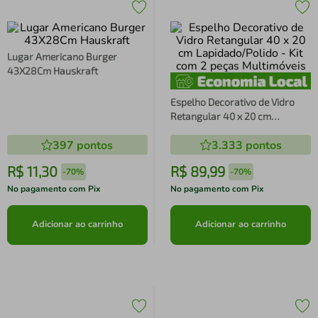
Lugar Americano Burger
43X28Cm Hauskraft
Espelho Decorativo de Vidro
Retangular 40 x 20 cm
Lapidado/Polido - Kit com 2
397
pontos
3.333
pontos
peças Multimóveis
R$
11
,
30
R$
89
,
99
-
70%
-
70%
No pagamento com Pix
No pagamento com Pix
Adicionar ao carrinho
Adicionar ao carrinho