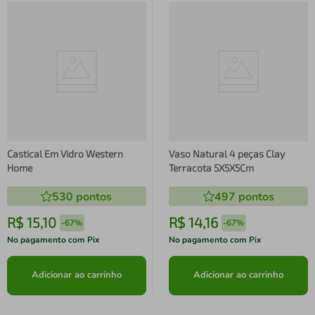
Castical Em Vidro Western
Vaso Natural 4 peças Clay
Home
Terracota 5X5X5Cm
530
pontos
497
pontos
R$
15
,
10
R$
14
,
16
-
67%
-
67%
No pagamento com Pix
No pagamento com Pix
Adicionar ao carrinho
Adicionar ao carrinho