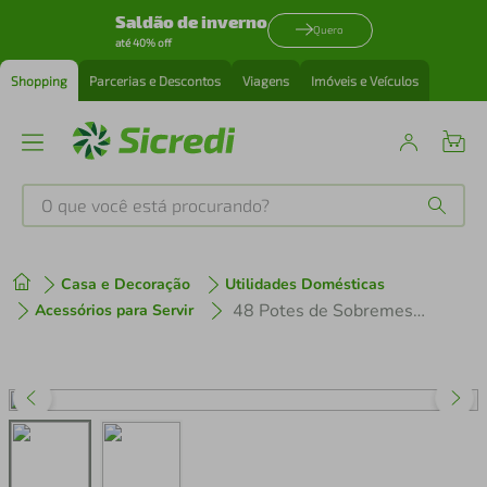
Saldão de inverno
Quero
até 40% off
Shopping
Parcerias e Descontos
Viagens
Imóveis e Veículos
O que você está procurando?
Produtos mais buscados
Casa e Decoração
Utilidades Domésticas
tenis
1
º
48 Potes de Sobremesa Doces Branco Avulso 265ml Plástico Trio Crippa Tigela Unitária
Acessórios para Servir
cafeteira
2
º
perfume
3
º