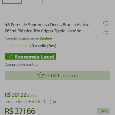
air fryer
4
º
iphone
5
º
48 Potes de Sobremesa Doces Branco Avulso
265ml Plástico Trio Crippa Tigela Unitária
Zanline
Fornecido e entregue por
☆
☆
☆
☆
☆
(0 avaliações)
Compre com pontos:
13.041
pontos
R$
391
,
22
à vista
em até
6
x de
R$
65
,
20
s/juros
R$
371
,
66
-
5%