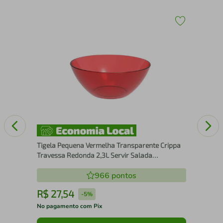
Por
Par
Fo
Tigela Pequena Vermelha Transparente Crippa
Travessa Redonda 2,3L Servir Salada
Sobremesa
966
pontos
R$
27
,
54
R
-
5%
No pagamento com Pix
No 