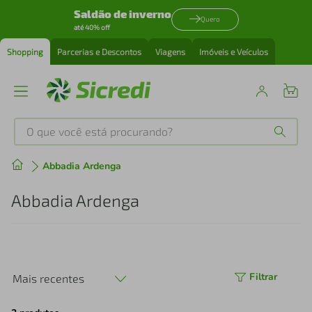
Saldão de inverno
Quero
até 40% off
Shopping
Parcerias e Descontos
Viagens
Imóveis e Veículos
O que você está procurando?
Produtos mais buscados
Abbadia Ardenga
tenis
1
º
Abbadia Ardenga
cafeteira
2
º
perfume
3
º
Filtrar
Mais recentes