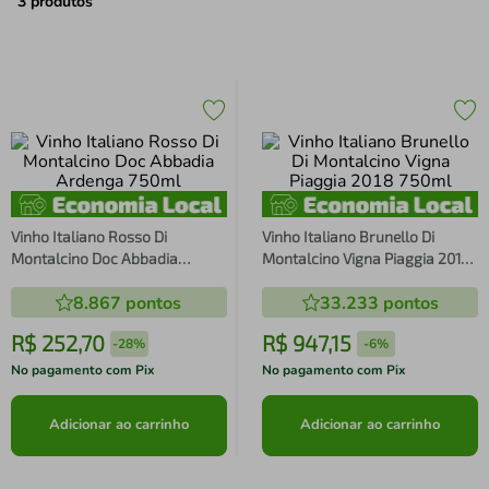
air fryer
4
º
3
produtos
iphone
5
º
Vinho Italiano Rosso Di
Vinho Italiano Brunello Di
Montalcino Doc Abbadia
Montalcino Vigna Piaggia 2018
Ardenga 750ml
750ml
8.867
pontos
33.233
pontos
R$
252
,
70
R$
947
,
15
-
28%
-
6%
No pagamento com Pix
No pagamento com Pix
Adicionar ao carrinho
Adicionar ao carrinho