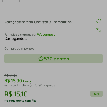
air fryer
4
º
iphone
5
º
Abraçadeira tipo Chaveta 3 Tramontina
Weconnect
Fornecido e entregue por
Carregando…
Compre com pontos:
530
pontos
R$
41
,
00
R$
15
,
90
à vista
em até
1
x de
R$
15
,
90
s/juros
R$
15
,
10
-
63%
No pagamento com Pix