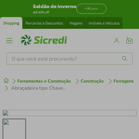
Saldão de inverno
Quero
até 40% off
Shopping
Parcerias e Descontos
Viagens
Imóveis e Veículos
O que você está procurando?
Produtos mais buscados
Ferramentas e Construção
Construção
Ferragens
tenis
1
º
Abraçadeira tipo Chaveta 3 Tramontina
cafeteira
2
º
perfume
3
º