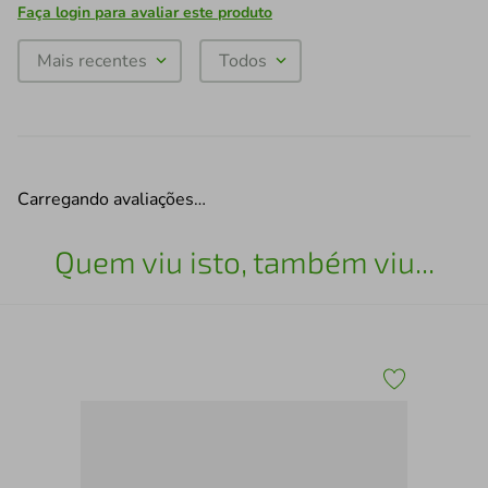
Faça login para avaliar este produto
Mais recentes
Todos
Carregando avaliações…
Quem viu isto, também viu...
as
Sac
856