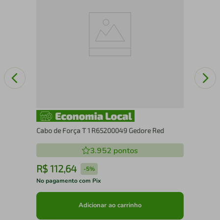
Cabo de Força T 1 R65200049 Gedore Red
3.952
pontos
R$
112
,
64
R
-
5%
No pagamento com Pix
No 
Adicionar ao carrinho