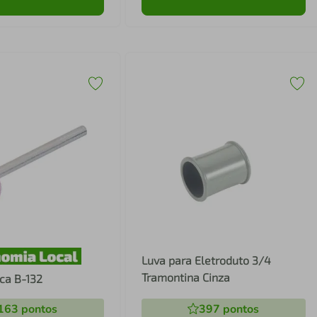
Luva para Eletroduto 3/4
Tramontina Cinza
ica B-132
163
pontos
397
pontos