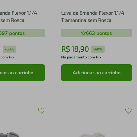
nda Flexor 1.1/4
Luva de Emenda Flexor 1.1/4
 sem Rosca
Tramontina sem Rosca
597
pontos
663
pontos
0
R$
18
,
90
-
60%
-
60%
 com Pix
No pagamento com Pix
nar ao carrinho
Adicionar ao carrinho