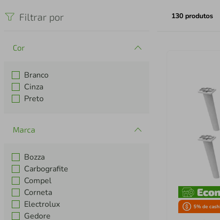
iphone
5
º
Filtrar por
130
produtos
Cor
Branco
Cinza
Preto
Marca
Bozza
Carbografite
Compel
Corneta
Electrolux
5
% de cash
Gedore