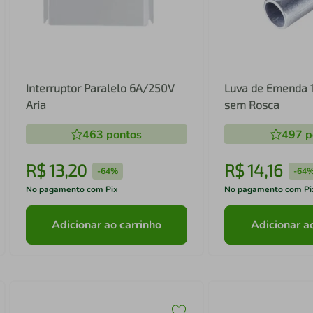
Interruptor Paralelo 6A/250V
Luva de Emenda 
Aria
sem Rosca
463
pontos
497
p
R$
13
,
20
R$
14
,
16
-
64%
-
64
No pagamento com Pix
No pagamento com Pi
Adicionar ao carrinho
Adicionar a