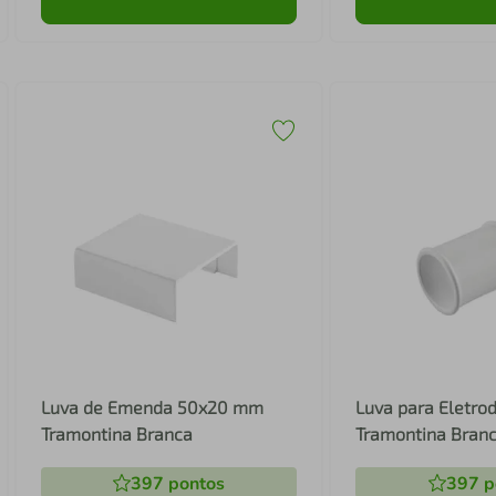
Luva de Emenda 50x20 mm
Luva para Eletro
Tramontina Branca
Tramontina Bran
397
pontos
397
p