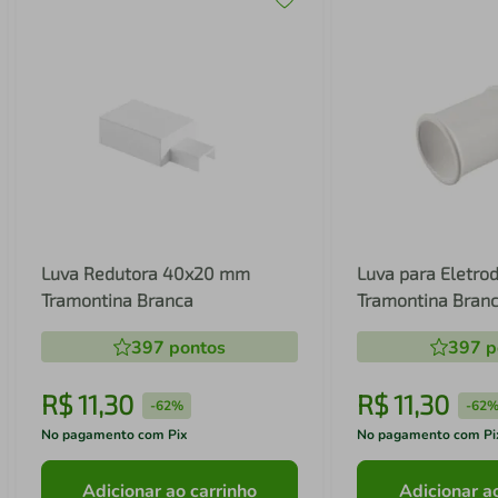
Luva Redutora 40x20 mm
Luva para Eletrod
Tramontina Branca
Tramontina Bran
397
pontos
397
p
R$
11
,
30
R$
11
,
30
-
62%
-
62
No pagamento com Pix
No pagamento com Pi
Adicionar ao carrinho
Adicionar a