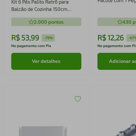
Pacote com 7 Pe
Kit 6 Pés Palito Retrô para
Balcão de Cozinha 150cm
Veneza Multimóveis MP3084
2.000
pontos
430
p
R$
53
,
99
R$
12
,
26
-
79%
-
67
No pagamento com Pix
No pagamento com Pi
Ver detalhes
Adicionar a