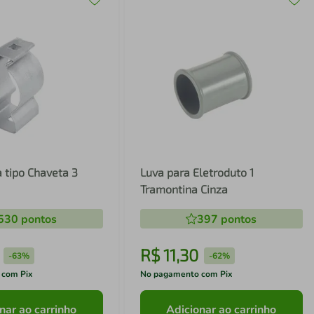
 tipo Chaveta 3
Luva para Eletroduto 1
Tramontina Cinza
530
pontos
397
pontos
R$
11
,
30
-
63%
-
62%
 com Pix
No pagamento com Pix
nar ao carrinho
Adicionar ao carrinho