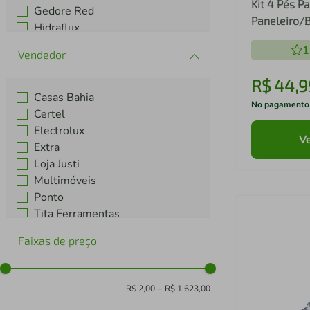
Kit 4 Pés Pa
Gedore Red
Paneleiro/
Hidraflux
Canto Vene
Iceloong
1
MP3077
Intelbrás
Ver mais 10
R$
44
,
9
Casas Bahia
No pagamento
Certel
Electrolux
Ve
Extra
Loja Justi
Multimóveis
Ponto
Tita Ferramentas
Webcontinental
Faixas de preço
Weconnect
R$ 2,00
–
R$ 1.623,00