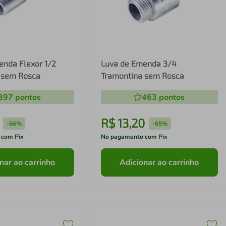
enda Flexor 1/2
Luva de Emenda 3/4
 sem Rosca
Tramontina sem Rosca
397
pontos
463
pontos
R$
13
,
20
-
66%
-
65%
 com Pix
No pagamento com Pix
nar ao carrinho
Adicionar ao carrinho