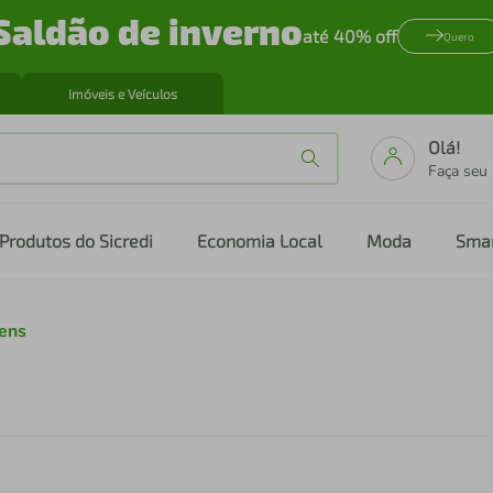
Saldão de inverno
até 40% off
Quero
Imóveis e Veículos
Olá!
Faça seu
Produtos do Sicredi
Economia Local
Moda
Sma
ens