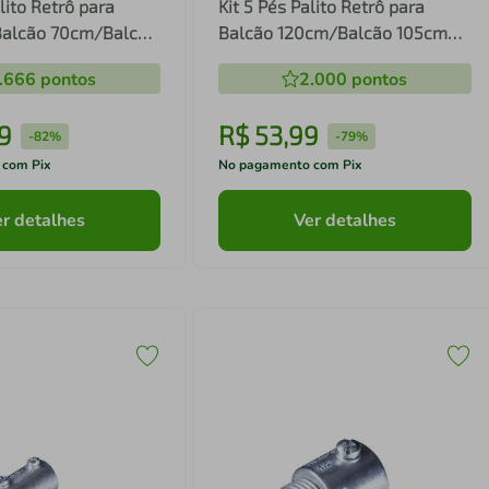
lito Retrô para
Kit 5 Pés Palito Retrô para
Balcão 70cm/Balcão
Balcão 120cm/Balcão 105cm
za Multimóveis
Veneza Multimóveis MP3078
.666
pontos
2.000
pontos
9
R$
53
,
99
-
82%
-
79%
 com Pix
No pagamento com Pix
r detalhes
Ver detalhes