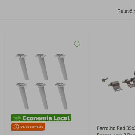
Relevân
5
% de cashback
Ferrolho Red 35