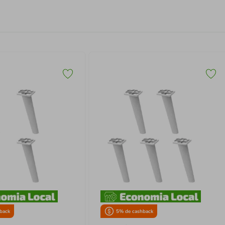
back
5
% de cashback