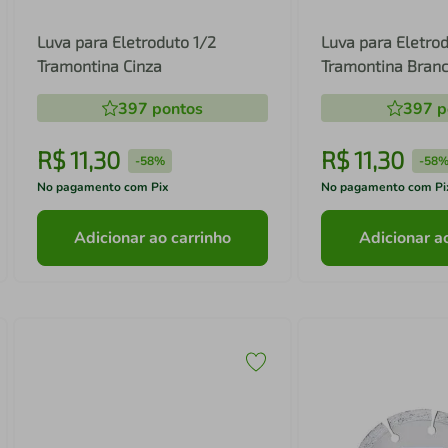
Luva para Eletroduto 1/2
Luva para Eletro
Tramontina Cinza
Tramontina Bran
397
pontos
397
p
R$
11
,
30
R$
11
,
30
-
58%
-
58
No pagamento com Pix
No pagamento com Pi
Adicionar ao carrinho
Adicionar a