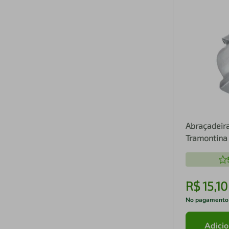
Abraçadeira
Tramontina
R$
15
,
10
No pagamento
Adicio