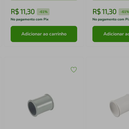
R$
11
,
30
R$
11
,
30
-
61%
-
61
No pagamento com Pix
No pagamento com Pi
Adicionar ao carrinho
Adicionar a