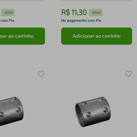
R$
11
,
30
-
62%
-
61%
 com Pix
No pagamento com Pix
nar ao carrinho
Adicionar ao carrinho