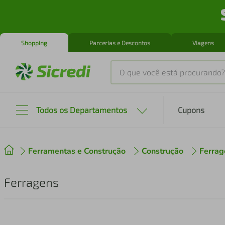
Shopping
Parcerias e Descontos
Viagens
O que você está procurando?
Produtos mais buscados
Todos os Departamentos
Cupons
tenis
1
º
Ferramentas e Construção
cafeteira
Construção
Ferrag
2
º
perfume
3
º
Ferragens
air fryer
4
º