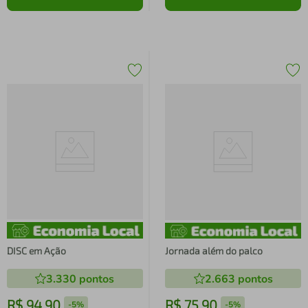
DISC em Ação
Jornada além do palco
3.330
pontos
2.663
pontos
R$
94
,
90
R$
75
,
90
-
5%
-
5%