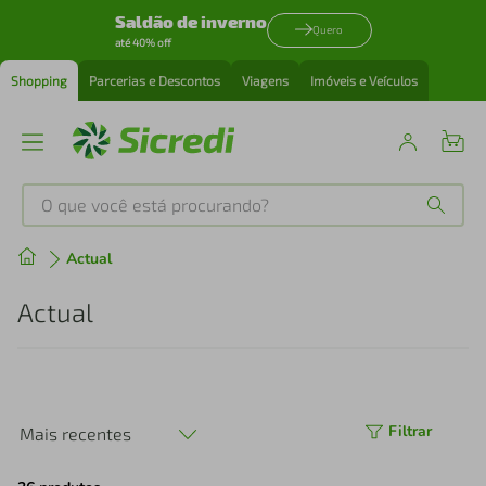
Saldão de inverno
Quero
até 40% off
Shopping
Parcerias e Descontos
Viagens
Imóveis e Veículos
O que você está procurando?
Produtos mais buscados
Actual
tenis
1
º
Actual
cafeteira
2
º
perfume
3
º
Filtrar
Mais recentes