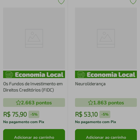
Os Fundos de Investimento em
Neuroliderança
Direitos Creditórios (FIDC)
2.663
pontos
1.863
pontos
R$
75
,
90
R$
53
,
10
-
5%
-
5%
No pagamento com Pix
No pagamento com Pix
Adicionar ao carrinho
Adicionar ao carrinho