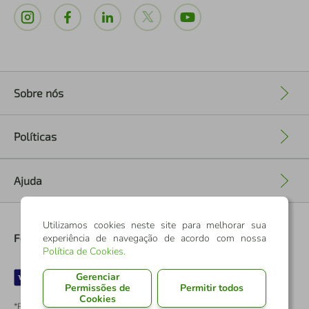
Sobre nós
+
Políticas
+
Ajuda
+
Utilizamos cookies neste site para melhorar sua
Formas de Pagamento
experiência de navegação de acordo com nossa
Política de Cookies
.
Gerenciar
Permissões de
Permitir todos
Cookies
*Pontos dos Cartões Sicredi