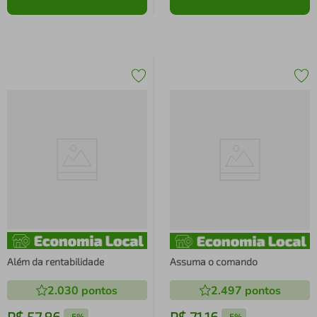
Além da rentabilidade
Assuma o comando
2.030
pontos
2.497
pontos
R$
57
,
86
R$
71
,
16