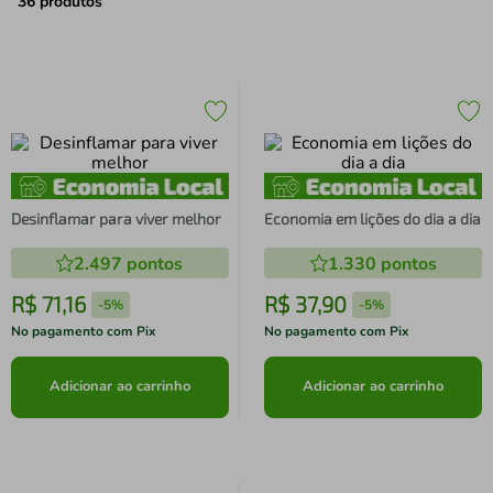
air fryer
4
º
36
produtos
iphone
5
º
Desinflamar para viver melhor
Economia em lições do dia a dia
2.497
pontos
1.330
pontos
R$
71
,
16
R$
37
,
90
-
5%
-
5%
No pagamento com Pix
No pagamento com Pix
Adicionar ao carrinho
Adicionar ao carrinho