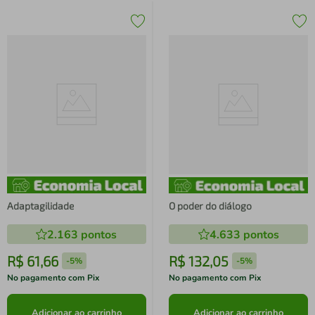
Adaptagilidade
O poder do diálogo
2.163
pontos
4.633
pontos
R$
61
,
66
R$
132
,
05
-
5%
-
5%
No pagamento com Pix
No pagamento com Pix
Adicionar ao carrinho
Adicionar ao carrinho