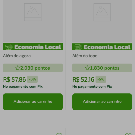
Além do agora
Além do topo
2.030
pontos
1.830
pontos
R$
57
,
86
R$
52
,
16
-
5%
-
5%
No pagamento com Pix
No pagamento com Pix
Adicionar ao carrinho
Adicionar ao carrinho