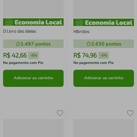
O Livro das ideias
Híbridos
1.497
pontos
2.630
pontos
R$
42
,
66
R$
74
,
96
-
5%
-
5%
No pagamento com Pix
No pagamento com Pix
Adicionar ao carrinho
Adicionar ao carrinho