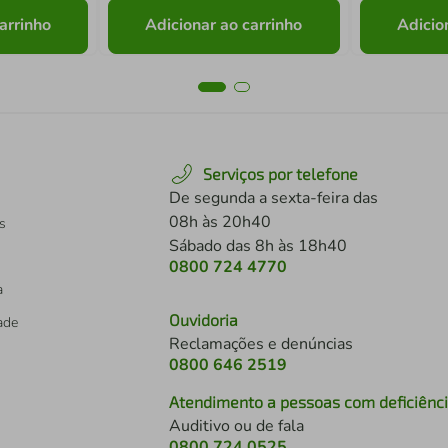
arrinho
Adicionar ao carrinho
Adicio
Serviços por telefone
De segunda a sexta-feira das
08h às 20h40
s
Sábado das 8h às 18h40
0800 724 4770
a
Ouvidoria
dade
Reclamações e denúncias
0800 646 2519
Atendimento a pessoas com deficiênc
Auditivo ou de fala
s
0800 724 0525