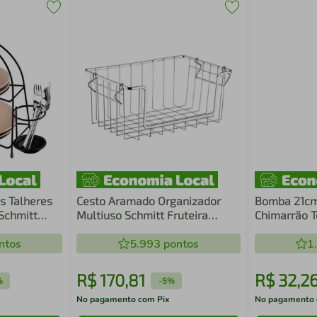
s Talheres
Cesto Aramado Organizador
Bomba 21cm
Schmitt
Multiuso Schmitt Fruteira
Chimarrão Te
da
Empilhável para Cozinha
ntos
5.993
pontos
1
R$
170
,
81
R$
32
,
2
%
-
5%
No pagamento com Pix
No pagamento 