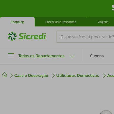
Shopping
Parcerias e Descontos
Viagens
O que você está procurando?
Produtos mais buscados
Todos os Departamentos
Cupons
tenis
1
º
Casa e Decoração
Utilidades Domésticas
Ace
cafeteira
2
º
perfume
3
º
air fryer
4
º