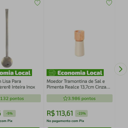
Cuba
Aço 
Prof
 Lisa Para
Moedor Tramontina de Sal e
rerê Inteira Inox
Pimenta Realce 13,7cm Cinza
em Madeira Seringueira
.132
pontos
3.986
pontos
6
R$
113
,
61
R$
-
5%
-
23%
com Pix
No pagamento com Pix
No pa