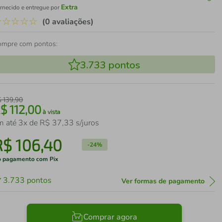
Extra
rnecido e entregue por
☆
☆
☆
☆
☆
(0 avaliações)
ompre com pontos:
3.733
pontos
$
139
,
90
R$
112
,
00
à vista
m até
3
x de
R$
37
,
33
s/juros
R$
106
,
40
-
24%
 pagamento com Pix
3.733
pontos
Ver formas de pagamento
Comprar agora