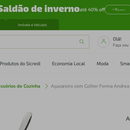
Saldão de inverno
até 40% off
Quero
Imóveis e Veículos
Olá!
Faça seu
Produtos do Sicredi
Economia Local
Moda
Sma
ssórios de Cozinha
Açucareiro com Colher Forma Andrea
A