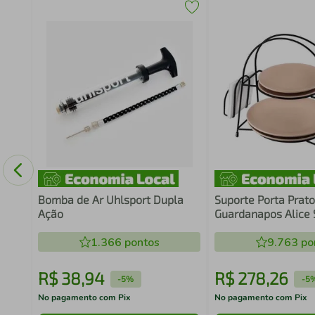
ho
Days
Bomba de Ar Uhlsport Dupla
Suporte Porta Prato
Ação
Guardanapos Alice 
Preto Fosco Banca
1.366
pontos
9.763
po
R$
38
,
94
R$
278
,
26
-
5%
-
5
No pagamento com Pix
No pagamento com Pix