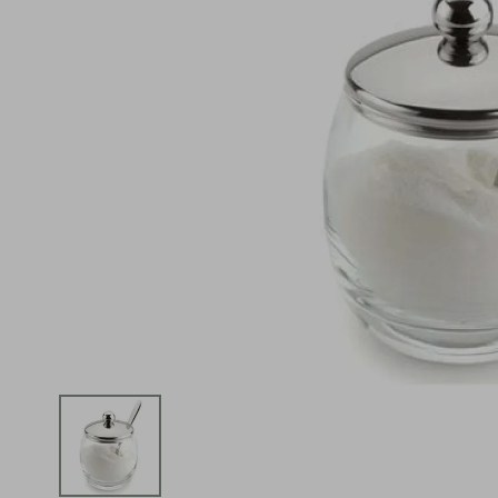
iphone
5
º