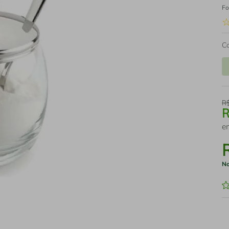
Fo
C
R
e
No