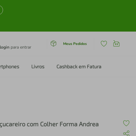
Meus Pedidos
login
para entrar
rtphones
Livros
Cashback em Fatura
çucareiro com Colher Forma Andrea