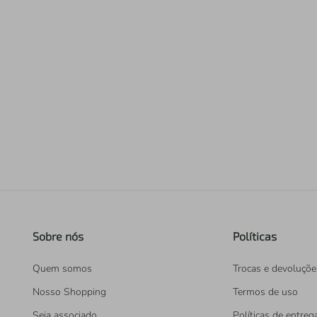
iphone
5
º
Sobre nós
Políticas
Quem somos
Trocas e devoluçõe
Nosso Shopping
Termos de uso
Seja associado
Políticas de entreg