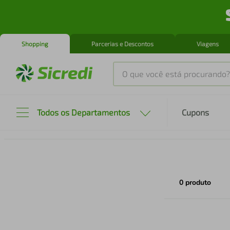
Shopping
Parcerias e Descontos
Viagens
O que você está procurando?
Produtos mais buscados
Todos os Departamentos
Cupons
tenis
1
º
cafeteira
2
º
perfume
0
produto
3
º
air fryer
4
º