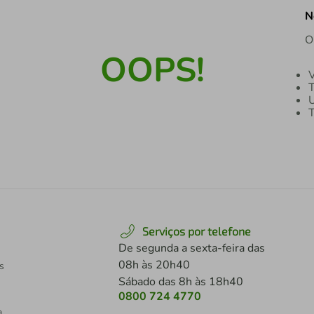
N
O
OOPS!
V
T
U
T
Serviços por telefone
De segunda a sexta-feira das
08h às 20h40
s
Sábado das 8h às 18h40
0800 724 4770
a