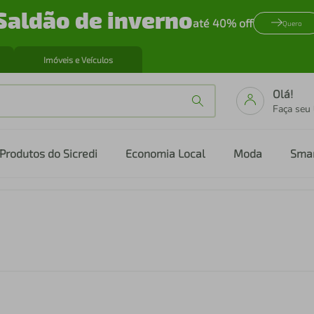
Saldão de inverno
até 40% off
Quero
Imóveis e Veículos
Olá!
Faça seu
Produtos do Sicredi
Economia Local
Moda
Sma