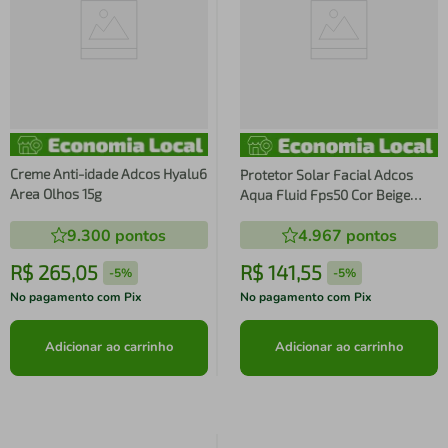
Creme Anti-idade Adcos Hyalu6
Protetor Solar Facial Adcos
Area Olhos 15g
Aqua Fluid Fps50 Cor Beige
40ml
9.300
pontos
4.967
pontos
R$
265
,
05
R$
141
,
55
-
5%
-
5%
No pagamento com Pix
No pagamento com Pix
Adicionar ao carrinho
Adicionar ao carrinho