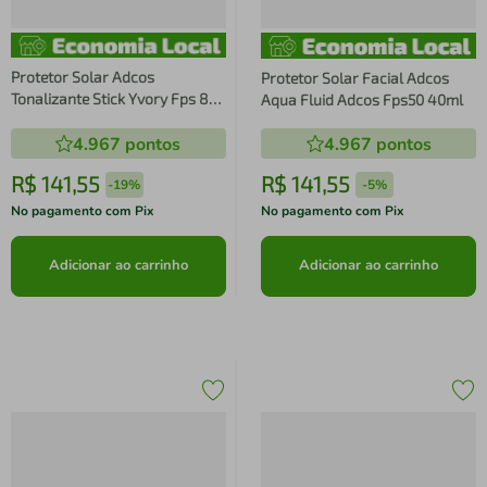
Protetor Solar Adcos
Protetor Solar Facial Adcos
Tonalizante Stick Yvory Fps 80
Aqua Fluid Adcos Fps50 40ml
17g
4.967
pontos
4.967
pontos
R$
141
,
55
R$
141
,
55
-
19%
-
5%
No pagamento com Pix
No pagamento com Pix
Adicionar ao carrinho
Adicionar ao carrinho