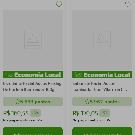
Esfoliante Facial Adcos Peeling
Sabonete Facial Adcos
De Hortelã Iluminador 100g
Iluminador Com Vitamina C
Derma Complex 240ml
5.633
pontos
5.967
pontos
R$
160
,
55
R$
170
,
05
-
5%
-
5%
No pagamento com Pix
No pagamento com Pix