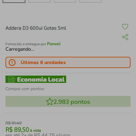
air fryer
4
º
iphone
5
º
Addera D3 600ui Gotas 5ml
Panvel
Fornecido e entregue por
Carregando…
Últimas 6 unidades
Compre com pontos:
2.983
pontos
R$
91
,
49
R$
89
,
50
à vista
em até
2
x de
R$
44
,
75
s/juros