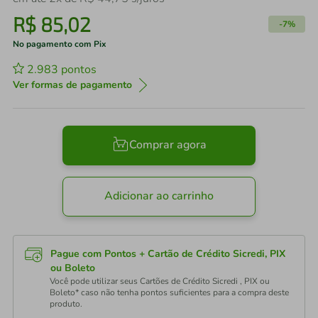
R$
85
,
02
-
7%
No pagamento com Pix
2.983
pontos
Ver formas de pagamento
Comprar agora
Adicionar ao carrinho
Pague com Pontos + Cartão de Crédito Sicredi, PIX
ou Boleto
Você pode utilizar seus Cartões de Crédito Sicredi , PIX ou
Boleto* caso não tenha pontos suficientes para a compra deste
produto.