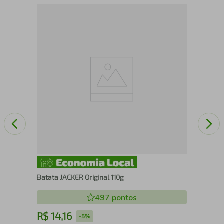
Café
Moí
Batata JACKER Original 110g
497
pontos
R$
14
,
16
R
-
5%