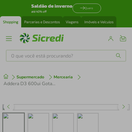
Saldão de inverno
Quero
até 40% off
Shopping
Parcerias e Descontos
Viagens
Imóveis e Veículos
O que você está procurando?
Produtos mais buscados
Supermercado
Mercearia
tenis
1
º
Addera D3 600ui Gotas 5ml
cafeteira
2
º
perfume
3
º