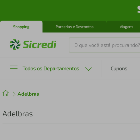
Shopping
Parcerias e Descontos
Viagens
O que você está procurando?
Produtos mais buscados
Todos os Departamentos
Cupons
tenis
1
º
Adelbras
cafeteira
2
º
perfume
3
º
Adelbras
air fryer
4
º