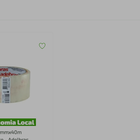
48mmx40m
e - Adelbras