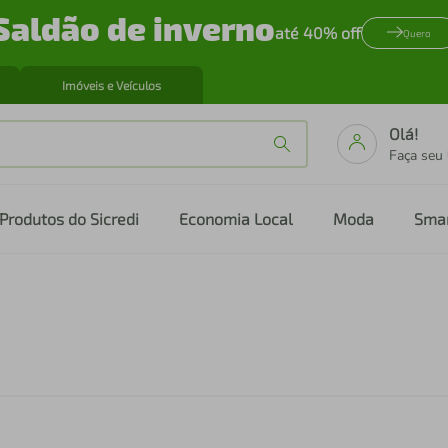
Saldão de inverno
até 40% off
Quero
Imóveis e Veículos
Olá!
Faça seu
Produtos do Sicredi
Economia Local
Moda
Sma