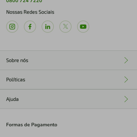
0800 724 7220
Nossas Redes Sociais
Sobre nós
+
Políticas
+
Ajuda
+
Formas de Pagamento