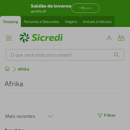
Saldão de inverno
Quero
até 40% off
Shopping
Parcerias e Descontos
Viagens
Imóveis e Veículos
O que você está procurando?
Produtos mais buscados
Afrika
tenis
1
º
Afrika
cafeteira
2
º
perfume
3
º
Filtrar
Mais recentes