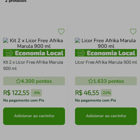
air fryer
4
º
2
produtos
iphone
5
º
Kit 2 x Licor Free Afrika Marula
Licor Free Afrika Marula 900 ml
900 ml
4.300
pontos
1.633
pontos
R$
122
,
55
R$
46
,
55
-
5%
-
22%
No pagamento com Pix
No pagamento com Pix
Adicionar ao carrinho
Adicionar ao carrinho