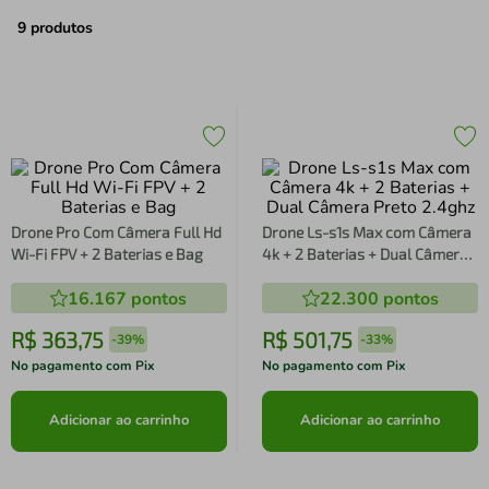
air fryer
4
º
9
produtos
iphone
5
º
Drone Pro Com Câmera Full Hd
Drone Ls-s1s Max com Câmera
Wi-Fi FPV + 2 Baterias e Bag
4k + 2 Baterias + Dual Câmera
Preto 2.4ghz
16.167
pontos
22.300
pontos
R$
363
,
75
R$
501
,
75
-
39%
-
33%
No pagamento com Pix
No pagamento com Pix
Adicionar ao carrinho
Adicionar ao carrinho