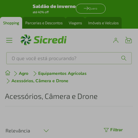
Saldão de inverno
Quero
até 40% off
Shopping
Parcerias e Descontos
Viagens
Imóveis e Veículos
O que você está procurando?
Produtos mais buscados
Agro
Equipamentos Agrícolas
Acessórios, Câmera e Drone
tenis
1
º
Acessórios, Câmera e Drone
cafeteira
2
º
perfume
3
º
Filtrar
Relevância