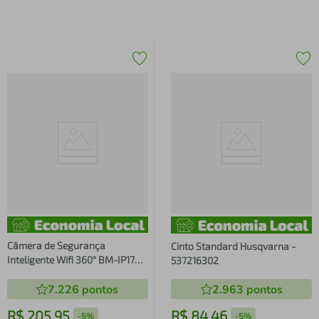
Câmera de Segurança
Cinto Standard Husqvarna -
Inteligente Wifi 360° BM-IP170 -
537216302
B-Max
7.226
pontos
2.963
pontos
R$
205
,
95
R$
84
,
46
-
5%
-
5%