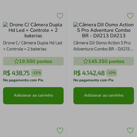
Drone C/ Câmera Dupla Hd Led
Câmera DJI Osmo Action 5 Pro
+ Controle + 2 baterias
Adventure Combo BR - DJI213
DJI213
19.500
pontos
145.350
pontos
R$
438
,
75
R$
4
.
142
,
48
-
31%
-
10%
No pagamento com Pix
No pagamento com Pix
Adicionar ao carrinho
Adicionar ao carrinho