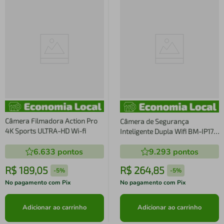
Câmera Filmadora Action Pro
Câmera de Segurança
4K Sports ULTRA-HD Wi-fi
Inteligente Dupla Wifi BM-IP171
- B-Max
6.633
pontos
9.293
pontos
R$
189
,
05
R$
264
,
85
-
5%
-
5%
No pagamento com Pix
No pagamento com Pix
Adicionar ao carrinho
Adicionar ao carrinho