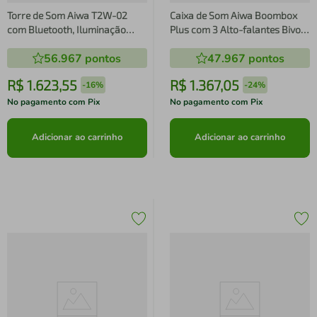
Torre de Som Aiwa T2W-02
Caixa de Som Aiwa Boombox
com Bluetooth, Iluminação
Plus com 3 Alto-falantes Bivolt
RGB e Entrada USB - 2300W
e com Proteção IP66 Contra
56.967
pontos
47.967
pontos
RMS - Bivolt
Água e Poeira AWS-BBS-01B -
200W
R$
1
.
623
,
55
R$
1
.
367
,
05
-
16%
-
24%
No pagamento com Pix
No pagamento com Pix
Adicionar ao carrinho
Adicionar ao carrinho