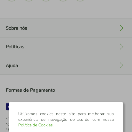
Sobre nós
+
Políticas
+
Ajuda
+
Formas de Pagamento
Utilizamos cookies neste site para melhorar sua
experiência de navegação de acordo com nossa
*Pontos dos Cartões Sicredi
*Cartões Sicredi
Política de Cookies
.
*Boleto exclusivo para associados PJ