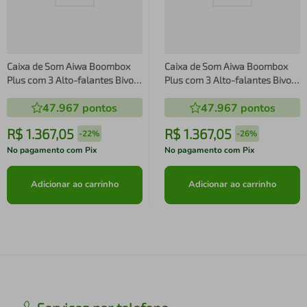
Caixa de Som Aiwa Boombox
Caixa de Som Aiwa Boombox
Plus com 3 Alto-falantes Bivolt
Plus com 3 Alto-falantes Bivolt
e com Proteção IP66 Contra
e com Proteção IP66 Contra
47.967
pontos
47.967
pontos
Água e Poeira AWS-BBS-01B -
Água e Poeira AWS-BBS-01B -
200W
200W
R$
1
.
367
,
05
R$
1
.
367
,
05
-
22%
-
26%
No pagamento com Pix
No pagamento com Pix
Adicionar ao carrinho
Adicionar ao carrinho