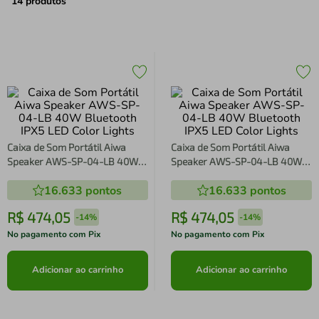
air fryer
4
º
14
produtos
iphone
5
º
Caixa de Som Portátil Aiwa
Caixa de Som Portátil Aiwa
Speaker AWS-SP-04-LB 40W
Speaker AWS-SP-04-LB 40W
Bluetooth IPX5 LED Color Lights
Bluetooth IPX5 LED Color Lights
16.633
pontos
16.633
pontos
R$
474
,
05
R$
474
,
05
-
14%
-
14%
No pagamento com Pix
No pagamento com Pix
Adicionar ao carrinho
Adicionar ao carrinho