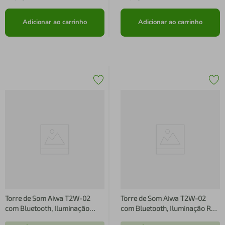
Adicionar ao carrinho
Adicionar ao carrinho
Torre de Som Aiwa T2W-02
Torre de Som Aiwa T2W-02
com Bluetooth, Iluminação
com Bluetooth, Iluminação RGB
RGB e Entrada USB - 2300W
e Entrada USB - 2300W RMS -