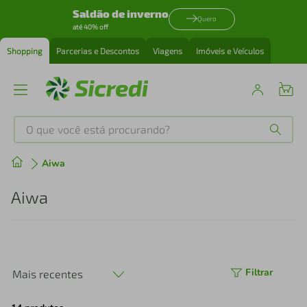
Saldão de inverno
Quero
até 40% off
Shopping
Parcerias e Descontos
Viagens
Imóveis e Veículos
O que você está procurando?
Produtos mais buscados
Aiwa
tenis
1
º
Aiwa
cafeteira
2
º
perfume
3
º
Filtrar
Mais recentes