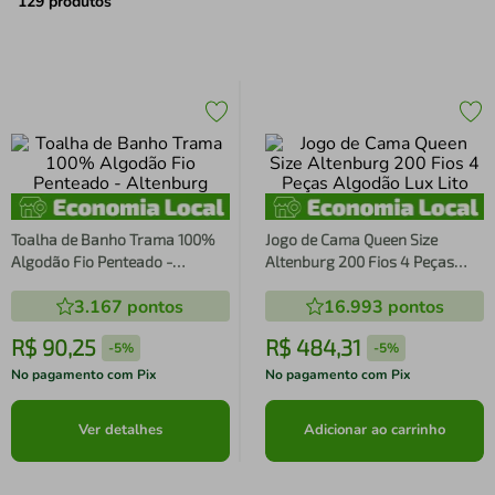
air fryer
4
º
129
produtos
iphone
5
º
Toalha de Banho Trama 100%
Jogo de Cama Queen Size
Algodão Fio Penteado -
Altenburg 200 Fios 4 Peças
Altenburg
Algodão Lux Lito
3.167
pontos
16.993
pontos
R$
90
,
25
R$
484
,
31
-
5%
-
5%
No pagamento com Pix
No pagamento com Pix
Ver detalhes
Adicionar ao carrinho