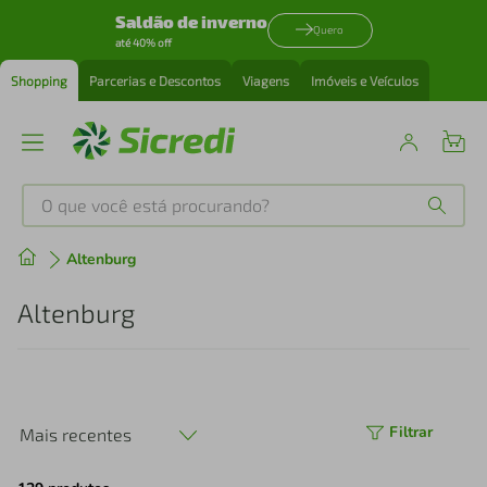
Saldão de inverno
Quero
até 40% off
Shopping
Parcerias e Descontos
Viagens
Imóveis e Veículos
O que você está procurando?
Produtos mais buscados
Altenburg
tenis
1
º
Altenburg
cafeteira
2
º
perfume
3
º
Filtrar
Mais recentes