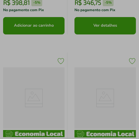
R$
398
,
81
R$
346
,
75
-
5%
-
5%
No pagamento com Pix
No pagamento com Pix
Adicionar ao carrinho
Ver detalhes