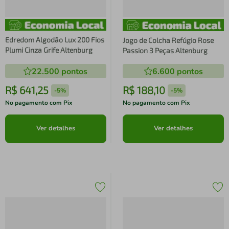
Edredom Algodão Lux 200 Fios
Jogo de Colcha Refúgio Rose
Plumi Cinza Grife Altenburg
Passion 3 Peças Altenburg
22.500
pontos
6.600
pontos
R$
641
,
25
R$
188
,
10
-
5%
-
5%
No pagamento com Pix
No pagamento com Pix
Ver detalhes
Ver detalhes