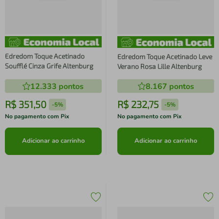
Edredom Toque Acetinado
Edredom Toque Acetinado Leve
Soufflé Cinza Grife Altenburg
Verano Rosa Lille Altenburg
12.333
pontos
8.167
pontos
R$
351
,
50
R$
232
,
75
-
5%
-
5%
No pagamento com Pix
No pagamento com Pix
Adicionar ao carrinho
Adicionar ao carrinho