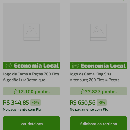
Jogo de Cama 4 Peças 200 Fios
Jogo de Cama King Size
Algodão Lux Botanique
Altenburg 200 Fios 4 Peças
Altenburg
Algodão Lux Azul Etienne
12.100
pontos
22.827
pontos
R$
344
,
85
R$
650
,
56
-
5%
-
5%
No pagamento com Pix
No pagamento com Pix
Ver detalhes
Adicionar ao carrinho