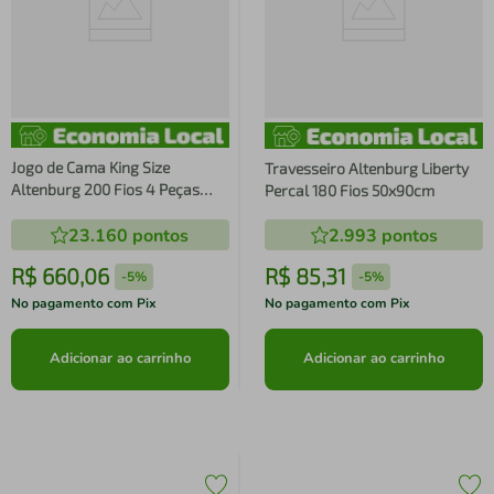
Jogo de Cama King Size
Travesseiro Altenburg Liberty
Altenburg 200 Fios 4 Peças
Percal 180 Fios 50x90cm
Algodão Lux Versalhes Branco
23.160
pontos
2.993
pontos
R$
660
,
06
R$
85
,
31
-
5%
-
5%
No pagamento com Pix
No pagamento com Pix
Adicionar ao carrinho
Adicionar ao carrinho