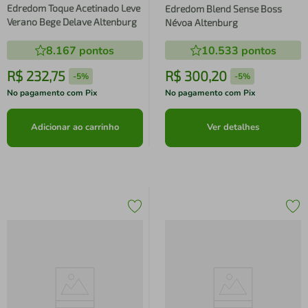
Edredom Toque Acetinado Leve
Edredom Blend Sense Boss
Verano Bege Delave Altenburg
Névoa Altenburg
8.167
pontos
10.533
pontos
R$
232
,
75
R$
300
,
20
-
5%
-
5%
No pagamento com Pix
No pagamento com Pix
Adicionar ao carrinho
Ver detalhes