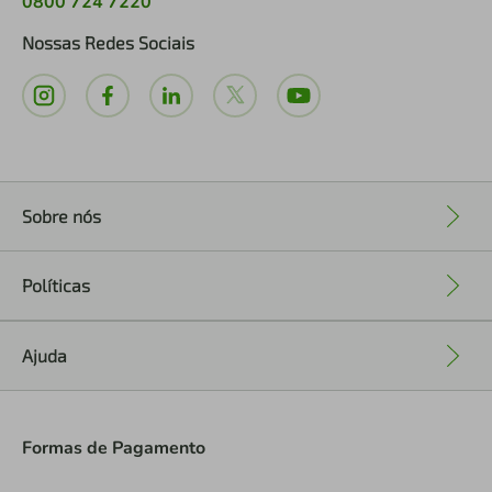
0800 724 7220
Nossas Redes Sociais
Sobre nós
+
Políticas
+
Ajuda
+
Formas de Pagamento