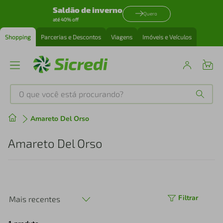
Saldão de inverno
Quero
até 40% off
Shopping
Parcerias e Descontos
Viagens
Imóveis e Veículos
O que você está procurando?
Produtos mais buscados
Amareto Del Orso
tenis
1
º
Amareto Del Orso
cafeteira
2
º
perfume
3
º
Filtrar
Mais recentes