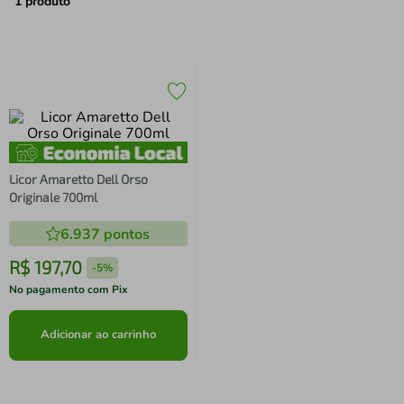
air fryer
4
º
1
produto
iphone
5
º
Licor Amaretto Dell Orso
Originale 700ml
6.937
pontos
R$
197
,
70
-
5%
No pagamento com Pix
Adicionar ao carrinho