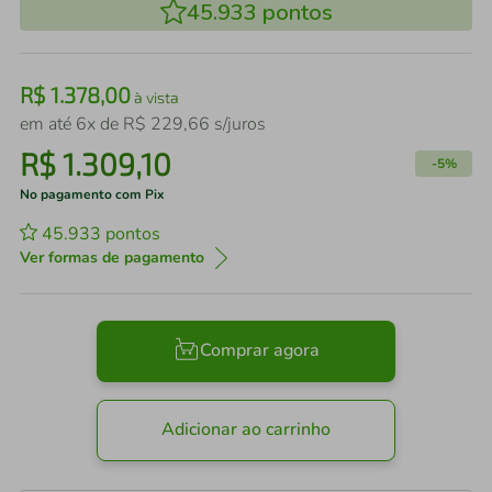
45.933
pontos
R$
1
.
378
,
00
à vista
em até
6
x de
R$
229
,
66
s/juros
R$
1
.
309
,
10
-
5%
No pagamento com Pix
45.933
pontos
Ver formas de pagamento
Comprar agora
Adicionar ao carrinho