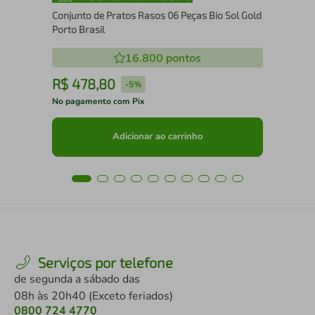
Conjunto de Pratos Rasos 06 Peças Bio Sol Gold
Porto Brasil
16.800
pontos
R$
478
,
80
R
-
5%
No pagamento com Pix
No 
Adicionar ao carrinho
Serviços por telefone
de segunda a sábado das
08h às 20h40 (Exceto feriados)
0800 724 4770