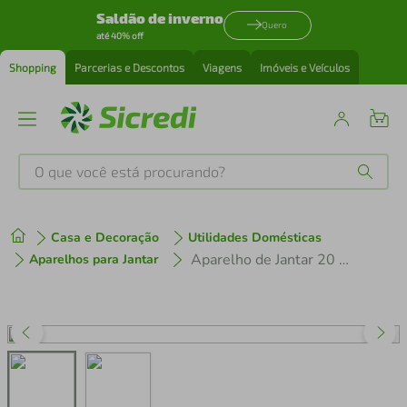
Saldão de inverno
Quero
até 40% off
Shopping
Parcerias e Descontos
Viagens
Imóveis e Veículos
O que você está procurando?
Produtos mais buscados
Casa e Decoração
Utilidades Domésticas
tenis
1
º
Aparelho de Jantar 20 Peças Atena em Porcelana Decorada - Tramontina
Aparelhos para Jantar
cafeteira
2
º
perfume
3
º