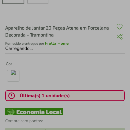
air fryer
4
º
iphone
5
º
Aparelho de Jantar 20 Peças Atena em Porcelana
Decorada - Tramontina
Fretta Home
Fornecido e entregue por
Carregando…
Cor
Última(s) 1 unidade(s)
Compre com pontos: