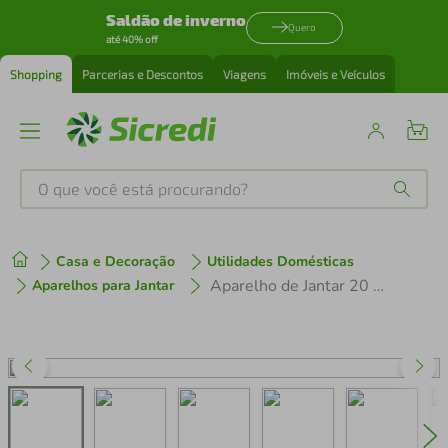
Saldão de inverno
Quero
até 40% off
Shopping
Parcerias e Descontos
Viagens
Imóveis e Veículos
O que você está procurando?
Produtos mais buscados
Casa e Decoração
Utilidades Domésticas
tenis
1
º
Aparelho de Jantar 20 Peças Ryo White Oxford
Aparelhos para Jantar
cafeteira
2
º
perfume
3
º