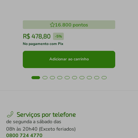
16.800
pontos
R$
478
,
80
R
-
5%
No pagamento com Pix
No 
Adicionar ao carrinho
Serviços por telefone
de segunda a sábado das
08h às 20h40 (Exceto feriados)
0800 724 4770