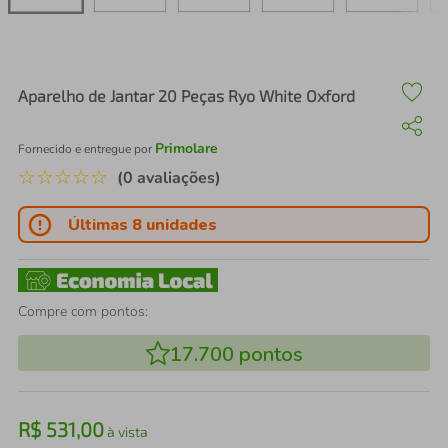
air fryer
4
º
iphone
5
º
Aparelho de Jantar 20 Peças Ryo White Oxford
Primolare
Fornecido e entregue por
☆
☆
☆
☆
☆
(0 avaliações)
Últimas 8 unidades
Compre com pontos:
17.700
pontos
R$
531
,
00
à vista