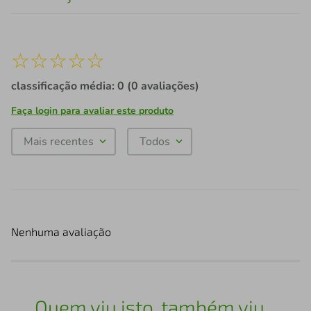
☆
☆
☆
☆
☆
classificação média: 0
(0 avaliações)
Faça login para avaliar este produto
Mais recentes
Todos
Nenhuma avaliação
Quem viu isto, também viu...