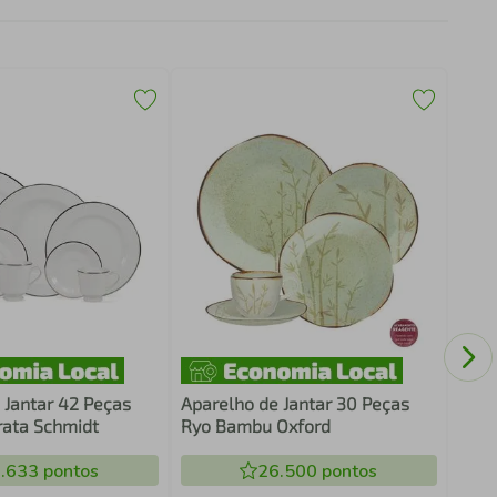
Apar
Luna
 Jantar 42 Peças
Aparelho de Jantar 30 Peças
rata Schmidt
Ryo Bambu Oxford
.633
pontos
26.500
pontos