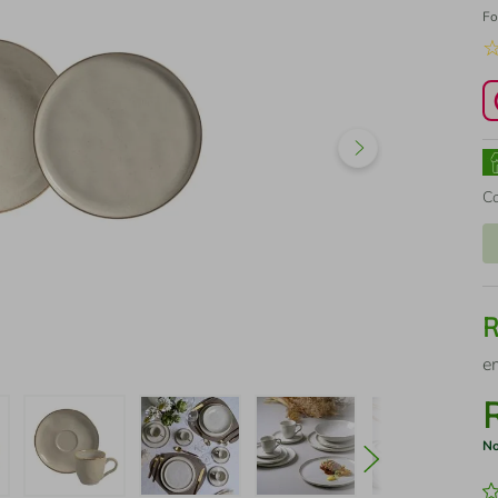
Fo
C
e
No