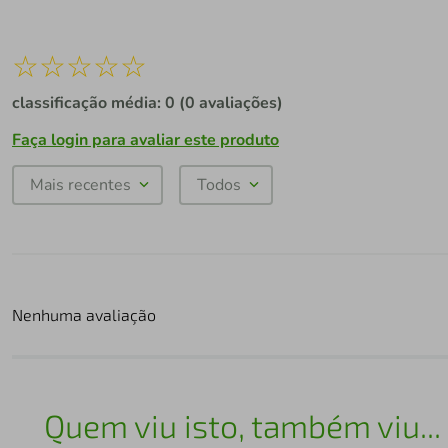
☆
☆
☆
☆
☆
classificação média: 0
(0 avaliações)
Faça login para avaliar este produto
Mais recentes
Todos
Nenhuma avaliação
Quem viu isto, também viu...