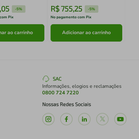
,
05
R$
755
,
25
R$
-
5%
-
5%
com Pix
No pagamento com Pix
No pa
nar ao carrinho
Adicionar ao carrinho
SAC
Informações, elogios e reclamações
0800 724 7220
Nossas Redes Sociais