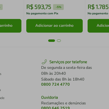
R$
593
,
75
R$
1
.
785
%
-
5%
No pagamento com Pix
No pagamento 
arrinho
Adicionar ao carrinho
Adicio
Serviços por telefone
De segunda a sexta-feira das
08h às 20h40
s
Sábado das 8h às 18h40
0800 724 4770
a
Ouvidoria
dade
Reclamações e denúncias
0800 646 2519