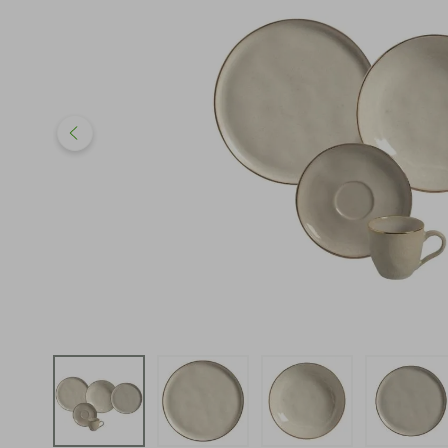
iphone
5
º