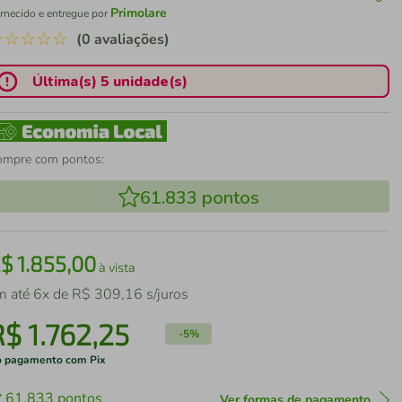
Primolare
rnecido e entregue por
☆
☆
☆
☆
☆
(0 avaliações)
Última(s) 5 unidade(s)
ompre com pontos:
61.833
pontos
R$
1
.
855
,
00
à vista
m até
6
x de
R$
309
,
16
s/juros
R$
1
.
762
,
25
-
5%
 pagamento com Pix
61.833
pontos
Ver formas de pagamento