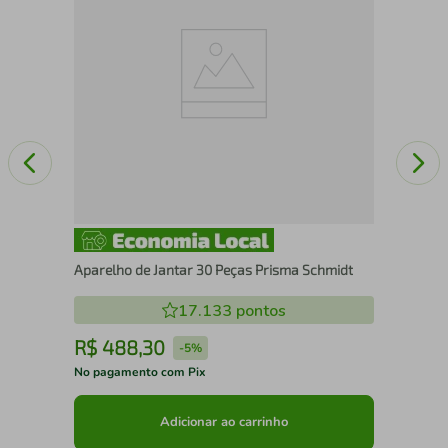
Aparelho de Jantar 30 Peças Prisma Schmidt
17.133
pontos
R$
488
,
30
R
-
5%
No pagamento com Pix
No 
Adicionar ao carrinho