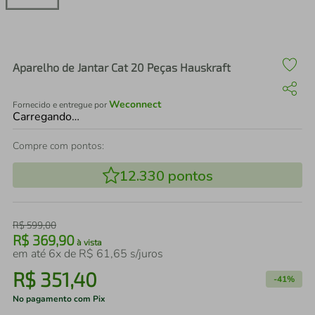
air fryer
4
º
iphone
5
º
Aparelho de Jantar Cat 20 Peças Hauskraft
Weconnect
Fornecido e entregue por
Carregando…
Compre com pontos:
12.330
pontos
R$
599
,
00
R$
369
,
90
à vista
em até
6
x de
R$
61
,
65
s/juros
R$
351
,
40
-
41%
No pagamento com Pix