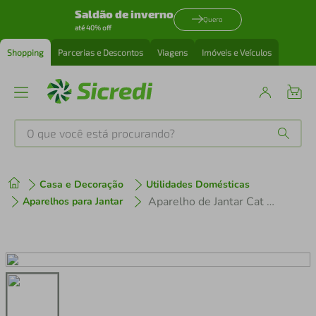
Saldão de inverno
Quero
até 40% off
Shopping
Parcerias e Descontos
Viagens
Imóveis e Veículos
O que você está procurando?
Produtos mais buscados
Casa e Decoração
Utilidades Domésticas
tenis
1
º
Aparelho de Jantar Cat 20 Peças Hauskraft
Aparelhos para Jantar
cafeteira
2
º
perfume
3
º