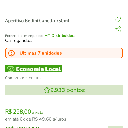
air fryer
4
º
iphone
5
º
Aperitivo Bellini Canella 750ml
MT Distribuidora
Fornecido e entregue por
Carregando…
Últimas 7 unidades
Compre com pontos:
9.933
pontos
R$
298
,
00
à vista
em até
6
x de
R$
49
,
66
s/juros