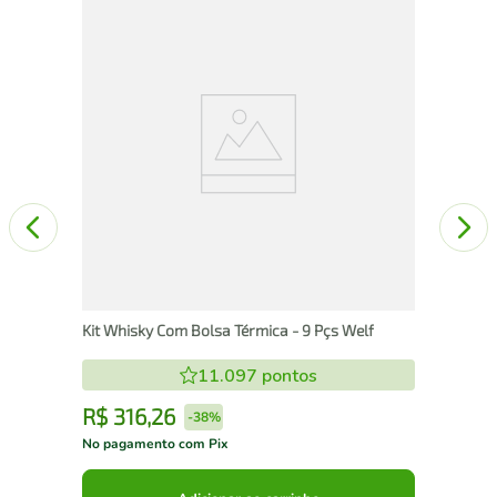
el
Kit
Kit Whisky Com Bolsa Térmica - 9 Pçs Welf
11.097
pontos
R$
316
,
26
R
-
38%
No pagamento com Pix
No 