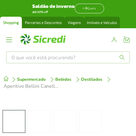
Saldão de inverno
Quero
até 40% off
Shopping
Parcerias e Descontos
Viagens
Imóveis e Veículos
O que você está procurando?
Produtos mais buscados
Supermercado
Bebidas
Destilados
tenis
1
º
Aperitivo Bellini Canella 750ml
cafeteira
2
º
perfume
3
º