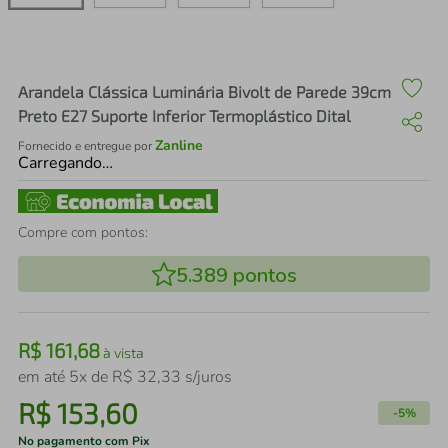
air fryer
4
º
iphone
5
º
Arandela Clássica Luminária Bivolt de Parede 39cm
Preto E27 Suporte Inferior Termoplástico Dital
Zanline
Fornecido e entregue por
Carregando…
Compre com pontos:
5.389
pontos
R$
161
,
68
à vista
em até
5
x de
R$
32
,
33
s/juros
R$
153
,
60
-
5%
No pagamento com Pix