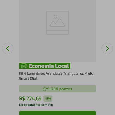
Lum
Kit 4 Luminárias Arandelas Triangulares Preto
Smart Dital
9.638
pontos
R$
274
,
69
R
-
5%
No pagamento com Pix
No 