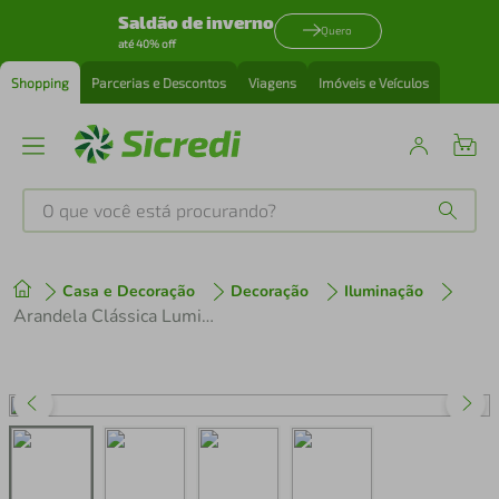
Saldão de inverno
Quero
até 40% off
Shopping
Parcerias e Descontos
Viagens
Imóveis e Veículos
O que você está procurando?
Produtos mais buscados
Casa e Decoração
Decoração
Iluminação
tenis
1
º
Arandela Clássica Luminária Bivolt de Parede 39cm Preto E27 Suporte Inferior Termoplástico Dital
cafeteira
2
º
perfume
3
º