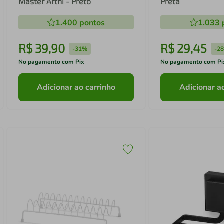
Master Arthi - Preto
Preta
1.400
pontos
1.033
R$
39
,
90
R$
29
,
45
-
31%
-
2
No pagamento com Pix
No pagamento com Pi
Adicionar ao carrinho
Adicionar a