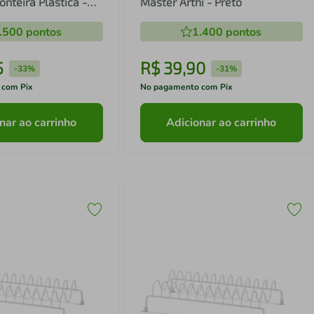
onteira Plástica -
Master Arthi - Preto
.500
pontos
1.400
pontos
5
R$
39
,
90
-
33%
-
31%
 com Pix
No pagamento com Pix
nar ao carrinho
Adicionar ao carrinho