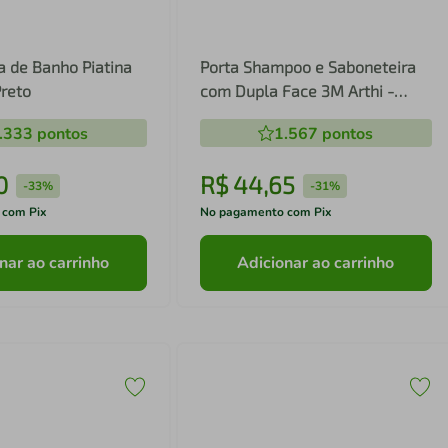
a de Banho Piatina
Porta Shampoo e Saboneteira
Preto
com Dupla Face 3M Arthi -
Preto
.333
pontos
1.567
pontos
0
R$
44
,
65
-
33%
-
31%
 com Pix
No pagamento com Pix
nar ao carrinho
Adicionar ao carrinho