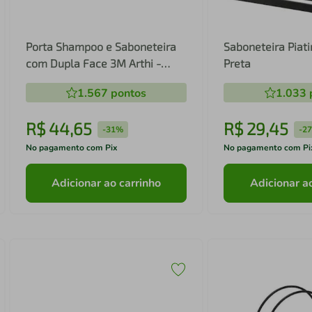
Porta Shampoo e Saboneteira
Saboneteira Piati
com Dupla Face 3M Arthi -
Preta
Preto
1.567
pontos
1.033
R$
44
,
65
R$
29
,
45
-
31%
-
2
No pagamento com Pix
No pagamento com Pi
Adicionar ao carrinho
Adicionar a