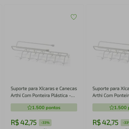
Suporte para Xícaras e Canecas
Suporte para Xíc
Arthi Com Ponteira Plástica -
Arthi Com Ponteir
Branco
Branco
1.500
pontos
1.500
R$
42
,
75
R$
42
,
75
-
33%
-
33