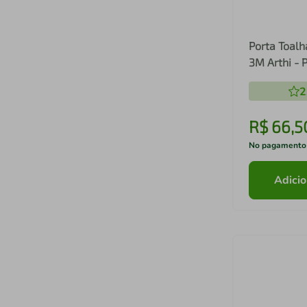
Porta Toalh
3M Arthi - 
2
R$
66
,
5
No pagamento
Adicio