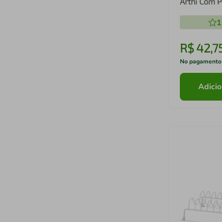
Arthi Com P
Branco
1
R$
42
,
7
No pagamento
Adicio