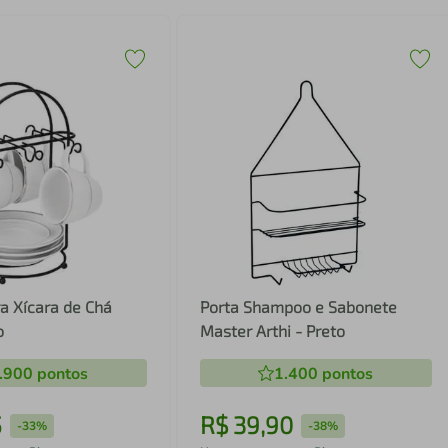
a Xícara de Chá
Porta Shampoo e Sabonete
o
Master Arthi - Preto
.900
pontos
1.400
pontos
5
R$
39
,
90
-
33%
-
38%