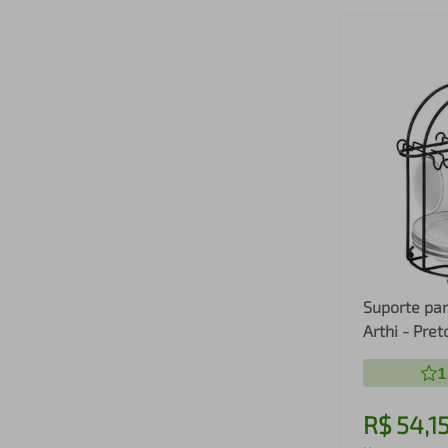
Suporte par
Arthi - Pret
1
R$
54
,
1