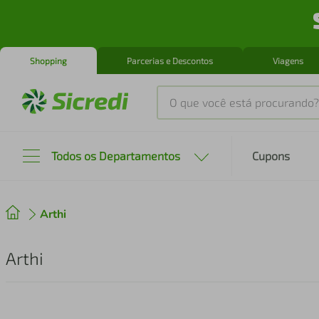
Shopping
Parcerias e Descontos
Viagens
O que você está procurando?
Produtos mais buscados
Todos os Departamentos
Cupons
tenis
1
º
Arthi
cafeteira
2
º
perfume
3
º
Arthi
air fryer
4
º