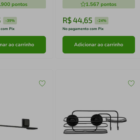
.900
pontos
1.567
pontos
5
R$
44
,
65
-
39%
-
24%
 com Pix
No pagamento com Pix
nar ao carrinho
Adicionar ao carrinho