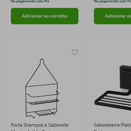
No pagamento com Pix
No pagamento com Pi
Adicionar ao carrinho
Adicionar a
Porta Shampoo e Sabonete
Saboneteira Piati