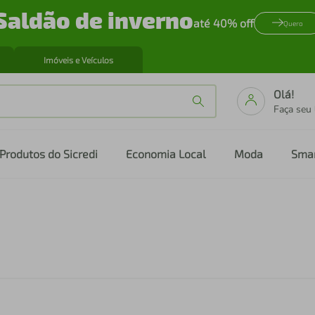
Saldão de inverno
até 40% off
Quero
Imóveis e Veículos
Olá!
Faça seu
Produtos do Sicredi
Economia Local
Moda
Sma