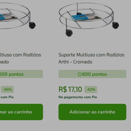
ltiuso com Rodízios
Suporte Multiuso com Rodízios
mado
Arthi - Cromado
600
pontos
600
pontos
R$
17
,
10
-
60%
-
52%
 com Pix
No pagamento com Pix
nar ao carrinho
Adicionar ao carrinho