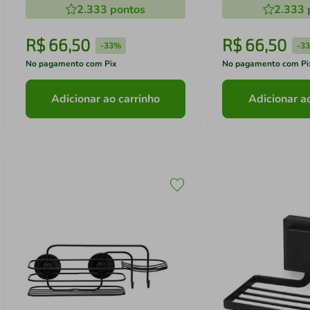
2.333
pontos
2.333
R$
66
,
50
R$
66
,
50
-
33%
-
3
No pagamento com Pix
No pagamento com Pi
Adicionar ao carrinho
Adicionar a