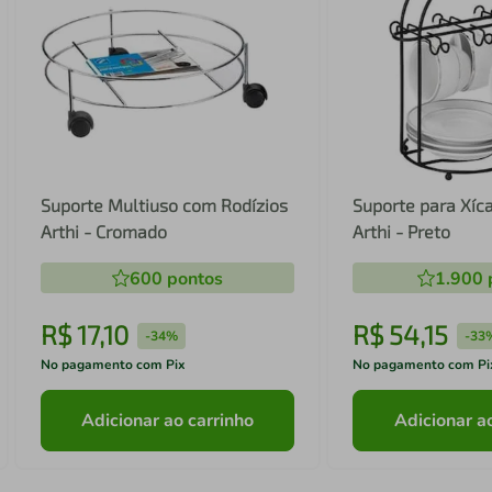
Suporte Multiuso com Rodízios
Suporte para Xíc
Arthi - Cromado
Arthi - Preto
600
pontos
1.900
R$
17
,
10
R$
54
,
15
-
34%
-
33
No pagamento com Pix
No pagamento com Pi
Adicionar ao carrinho
Adicionar a