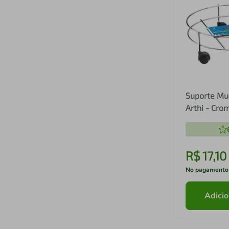
Suporte Mu
Arthi - Cro
R$
17
,
10
No pagamento
Adicio