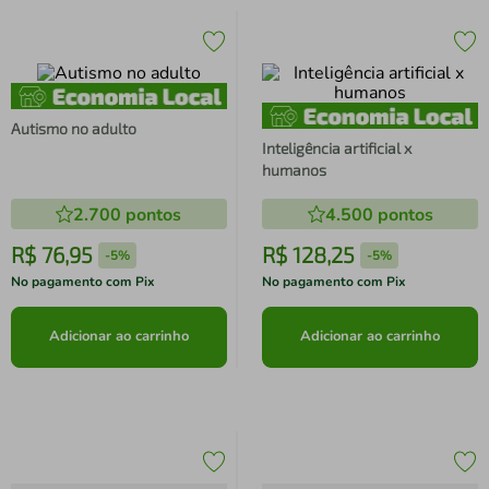
Autismo no adulto
Inteligência artificial x
humanos
2.700
pontos
4.500
pontos
R$
76
,
95
R$
128
,
25
-
5%
-
5%
No pagamento com Pix
No pagamento com Pix
Adicionar ao carrinho
Adicionar ao carrinho