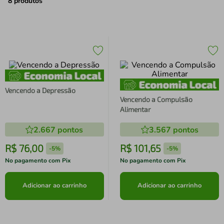
air fryer
4
º
8
produtos
iphone
5
º
Vencendo a Depressão
Vencendo a Compulsão
Alimentar
2.667
pontos
3.567
pontos
R$
76
,
00
R$
101
,
65
-
5%
-
5%
No pagamento com Pix
No pagamento com Pix
Adicionar ao carrinho
Adicionar ao carrinho