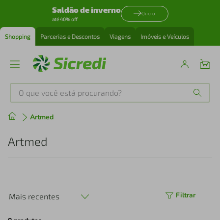
Saldão de inverno
Quero
até 40% off
Shopping
Parcerias e Descontos
Viagens
Imóveis e Veículos
O que você está procurando?
Produtos mais buscados
Artmed
tenis
1
º
Artmed
cafeteira
2
º
perfume
3
º
Filtrar
Mais recentes