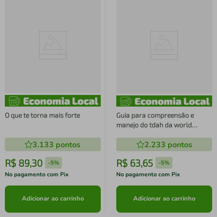
O que te torna mais forte
Guia para compreensão e
manejo do tdah da world
federation of adhd
3.133
pontos
2.233
pontos
R$
89
,
30
R$
63
,
65
-
5%
-
5%
No pagamento com Pix
No pagamento com Pix
Adicionar ao carrinho
Adicionar ao carrinho