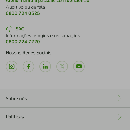
Atendimento a pessoas com deficiência
Auditivo ou de fala
0800 724 0525
SAC
Informações, elogios e reclamações
0800 724 7220
Nossas Redes Sociais
Sobre nós
+
Políticas
+