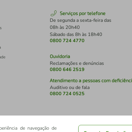
Serviços por telefone
De segunda a sexta-feira das
08h às 20h40
s
Sábado das 8h às 18h40
0800 724 4770
a
Ouvidoria
dade
Reclamações e denúncias
0800 646 2519
Atendimento a pessoas com deficiênc
Auditivo ou de fala
s
0800 724 0525
periência de navegação de