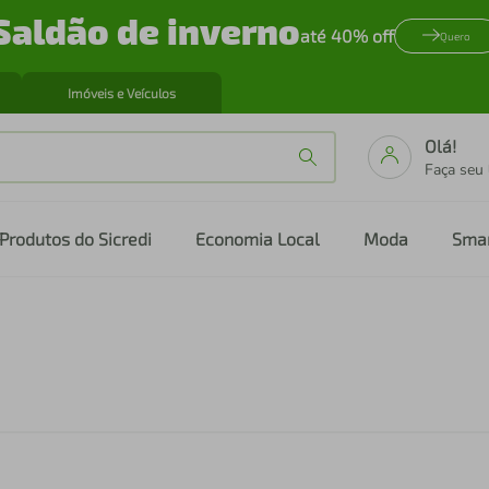
Saldão de inverno
até 40% off
Quero
Imóveis e Veículos
Olá!
Faça seu
Produtos do Sicredi
Economia Local
Moda
Sma