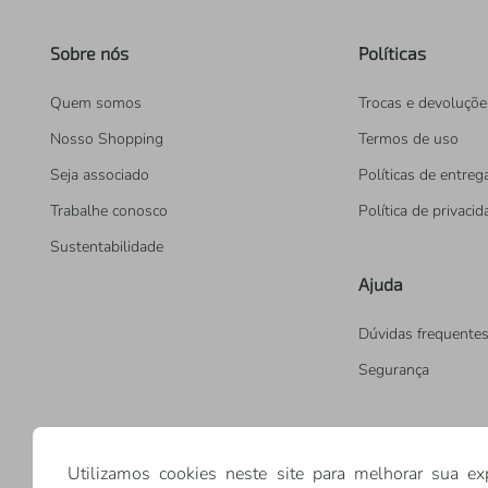
Sobre nós
Políticas
Quem somos
Trocas e devoluçõe
Nosso Shopping
Termos de uso
Seja associado
Políticas de entreg
Trabalhe conosco
Política de privaci
Sustentabilidade
Ajuda
Dúvidas frequente
Segurança
Utilizamos cookies neste site para melhorar sua ex