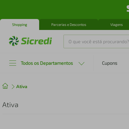
Shopping
Parcerias e Descontos
Viagens
O que você está procurando?
Produtos mais buscados
Todos os Departamentos
Cupons
tenis
1
º
Ativa
cafeteira
2
º
perfume
3
º
Ativa
air fryer
4
º