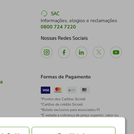
SAC
Informações, elogios e reclamações
0800 724 7220
Nossas Redes Sociais
Formas de Pagamento
ia
*Pontos dos Cartões Sicredi
*Cartões de crédito Sicredi
*Boleto exclusivo para associados PJ
*É vedada a cobrança de preço superior, valor ou
encargo adicional para pagamentos por meio de
Pix à vista.