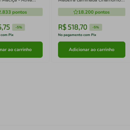
Ativa Móveis
2.833
pontos
18.200
pontos
5
,
75
R$
518
,
70
-
5%
-
5%
 com Pix
No pagamento com Pix
nar ao carrinho
Adicionar ao carrinho