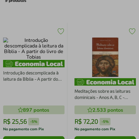
air fryer
4
º
9
produtos
iphone
5
º
Introdução descomplicada à
leitura da Bíblia - A partir do
livro de Tobias
Meditações sobre as leituras
dominicais - Anos A, B, C -
domingos e dias de festa
897
pontos
2.533
pontos
R$
25
,
56
R$
72
,
20
-
5%
-
5%
No pagamento com Pix
No pagamento com Pix