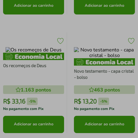
Adicionar ao carrinho
Adicionar ao carrinho
Os recomeços de Deus
Novo testamento - capa cristal
- bolso
1.163
pontos
463
pontos
R$
33
,
16
R$
13
,
20
-
5%
-
5%
No pagamento com Pix
No pagamento com Pix
Adicionar ao carrinho
Adicionar ao carrinho