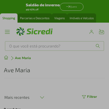
Saldão de inverno
Quero
até 40% off
Shopping
Parcerias e Descontos
Viagens
Imóveis e Veículos
O que você está procurando?
Produtos mais buscados
Ave Maria
tenis
1
º
Ave Maria
cafeteira
2
º
perfume
3
º
Filtrar
Mais recentes