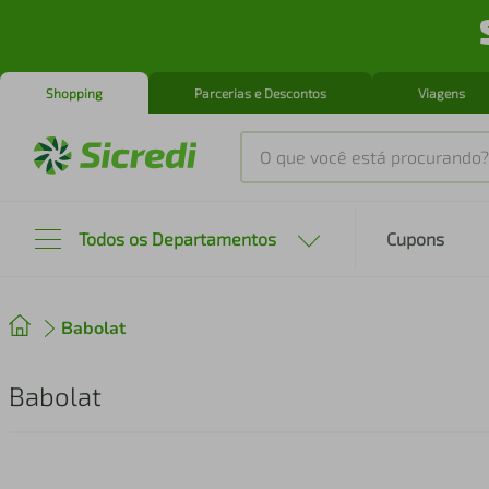
Shopping
Parcerias e Descontos
Viagens
O que você está procurando?
Produtos mais buscados
Todos os Departamentos
Cupons
tenis
1
º
Babolat
cafeteira
2
º
perfume
3
º
Babolat
air fryer
4
º