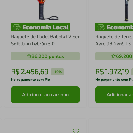
Raquete de Padel Babolat Viper
Raquete de Tenis
Soft Juan Lebrón 3.0
Aero 98 Gen9 L3
86.200
pontos
69.200
R$
2
.
456
,
69
R$
1
.
972
,
19
-
10%
No pagamento com Pix
No pagamento com Pi
Adicionar ao carrinho
Adicionar a