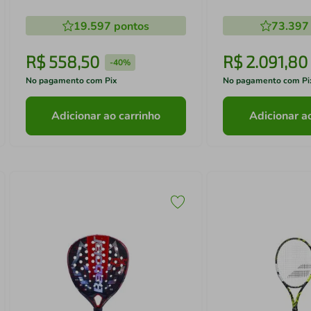
19.597
pontos
73.397
R$
558
,
50
R$
2
.
091
,
80
-
40%
No pagamento com Pix
No pagamento com Pi
Adicionar ao carrinho
Adicionar a