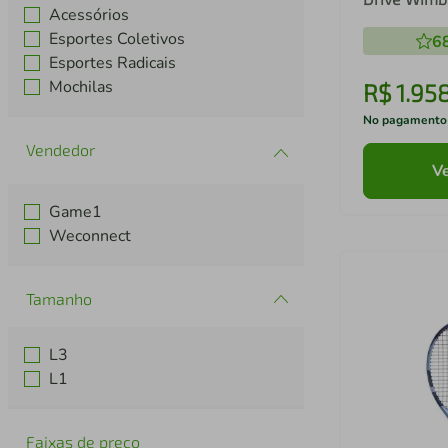
Acessórios
Esportes Coletivos
6
Esportes Radicais
Mochilas
R$
1
.
95
No pagamento
Ve
Game1
Weconnect
Tamanho
L3
L1
Faixas de preço