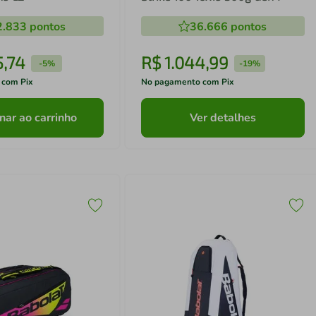
2.833
pontos
36.666
pontos
5
,
74
R$
1
.
044
,
99
-
5%
-
19%
 com Pix
No pagamento com Pix
nar ao carrinho
Ver detalhes