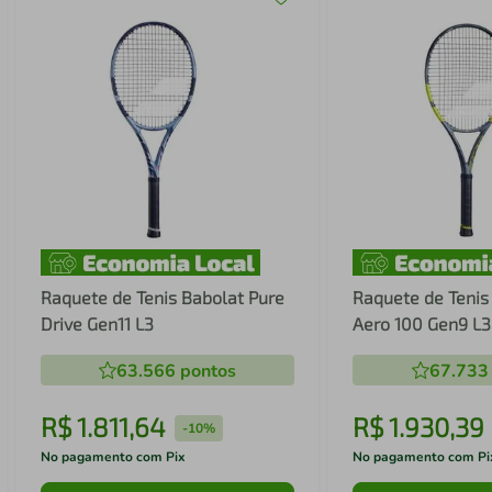
Raquete de Tenis Babolat Pure
Raquete de Tenis
Drive Gen11 L3
Aero 100 Gen9 L3
63.566
pontos
67.733
R$
1
.
811
,
64
R$
1
.
930
,
39
-
10%
No pagamento com Pix
No pagamento com Pi