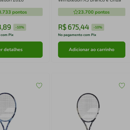
8.733
pontos
23.700
pontos
8
,
89
R$
675
,
44
-
10%
-
10%
 com Pix
No pagamento com Pix
r detalhes
Adicionar ao carrinho