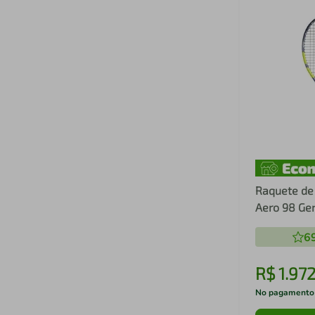
Raquete de 
Aero 98 Ge
6
R$
1
.
97
No pagamento