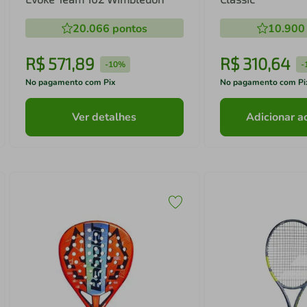
20.066
pontos
10.900
R$
571
,
89
R$
310
,
64
-
10%
-
No pagamento com Pix
No pagamento com Pi
Ver detalhes
Adicionar a