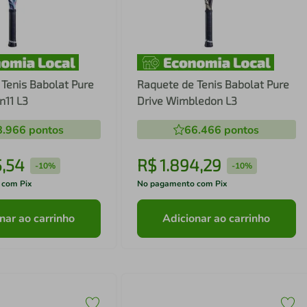
Tenis Babolat Pure
Raquete de Tenis Babolat Pure
n11 L3
Drive Wimbledon L3
8.966
pontos
66.466
pontos
5
,
54
R$
1
.
894
,
29
-
10%
-
10%
 com Pix
No pagamento com Pix
nar ao carrinho
Adicionar ao carrinho