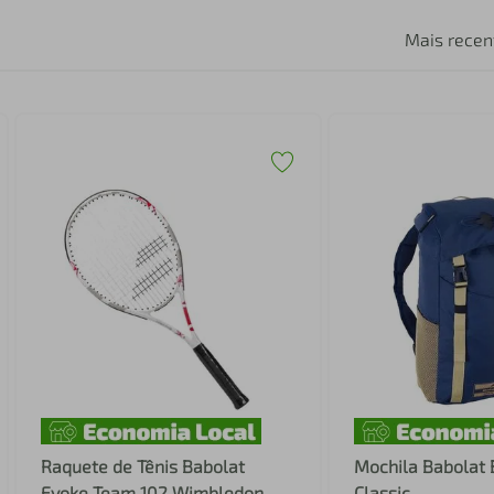
Mais recen
Raquete de Tênis Babolat
Mochila Babolat
Evoke Team 102 Wimbledon
Classic