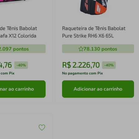
de Tênis Babolat
Raqueteira de Tênis Babolat
afa X12 Colorida
Pure Strike RH6 X6 65L
2.097
pontos
78.130
pontos
4
,
76
R$
2
.
226
,
70
-
40%
-
40%
 com Pix
No pagamento com Pix
nar ao carrinho
Adicionar ao carrinho