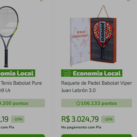
Tenis Babolat Pure
Raquete de Padel Babolat Viper
n9 L4
Juan Lebrón 3.0
9.200
pontos
106.133
pontos
2
,
19
R$
3
.
024
,
79
-
10%
-
10%
 com Pix
No pagamento com Pix