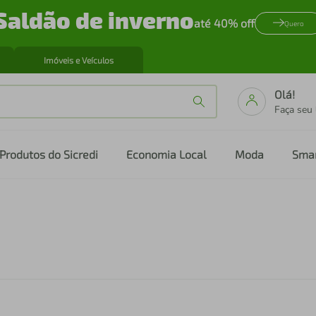
Saldão de inverno
até 40% off
Quero
Imóveis e Veículos
Olá!
Faça seu
Produtos do Sicredi
Economia Local
Moda
Sma