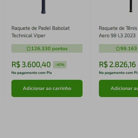
Raquete de Padel Babolat
Raquete de Tênis
Technical Viper
Aero 98 L3 2023
126.330
pontos
99.163
R$
3
.
600
,
40
R$
2
.
826
,
16
-
40%
No pagamento com Pix
No pagamento com Pi
Adicionar ao carrinho
Adicionar a