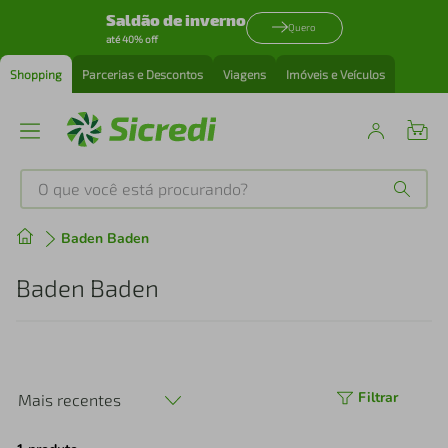
Saldão de inverno
Quero
até 40% off
Shopping
Parcerias e Descontos
Viagens
Imóveis e Veículos
O que você está procurando?
Produtos mais buscados
Baden Baden
tenis
1
º
Baden Baden
cafeteira
2
º
perfume
3
º
Filtrar
Mais recentes