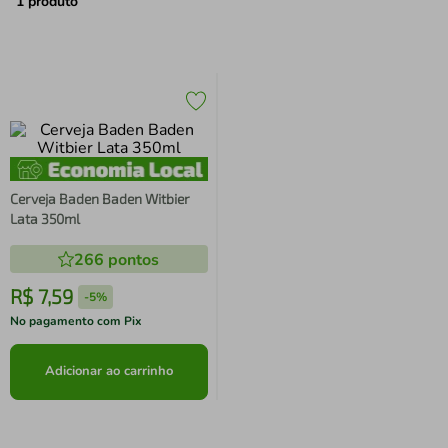
air fryer
4
º
1
produto
iphone
5
º
Cerveja Baden Baden Witbier
Lata 350ml
266
pontos
R$
7
,
59
-
5%
No pagamento com Pix
Adicionar ao carrinho