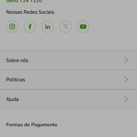
0800 724 7220
Nossas Redes Sociais
Sobre nós
+
Políticas
+
Ajuda
+
Formas de Pagamento