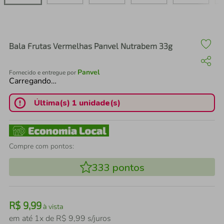
air fryer
4
º
iphone
5
º
Bala Frutas Vermelhas Panvel Nutrabem 33g
Panvel
Fornecido e entregue por
Carregando…
Última(s) 1 unidade(s)
Compre com pontos:
333
pontos
R$
9
,
99
à vista
em até
1
x de
R$
9
,
99
s/juros