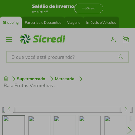
Saldão de inverno
Quero
até 40% off
Shopping
Parcerias e Descontos
Viagens
Imóveis e Veículos
O que você está procurando?
Produtos mais buscados
Supermercado
Mercearia
tenis
1
º
Bala Frutas Vermelhas Panvel Nutrabem 33g
cafeteira
2
º
perfume
3
º