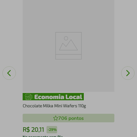
Gom
Chocolate Milka Mini Wafers 110g
706
pontos
R$
20
,
11
R
-
29%
No pagamento com Pix
No 