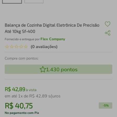
air fryer
4
º
iphone
5
º
Balança de Cozinha Digital Eletrônica De Precisão
Até 10kg Sf-400
Flex Company
Fornecido e entregue por
☆
☆
☆
☆
☆
(0 avaliações)
Compre com pontos:
1.430
pontos
R$
42
,
89
à vista
em até
1
x de
R$
42
,
89
s/juros
R$
40
,
75
-
5%
No pagamento com Pix