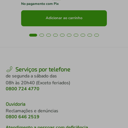
No pagamento com Pix
No 
Adicionar ao carrinho
Serviços por telefone
de segunda a sábado das
08h às 20h40 (Exceto feriados)
0800 724 4770
Ouvidoria
Reclamações e denúncias
0800 646 2519
Atendimento a pessoas com deficiência