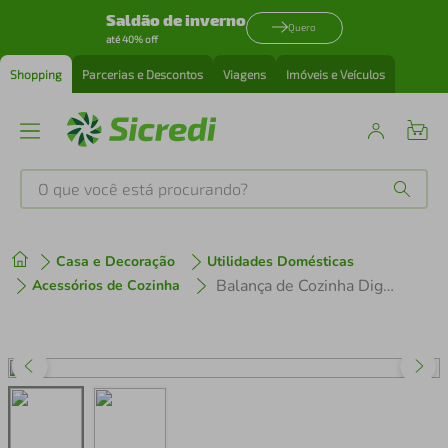
Saldão de inverno
Quero
até 40% off
Shopping
Parcerias e Descontos
Viagens
Imóveis e Veículos
O que você está procurando?
Produtos mais buscados
Casa e Decoração
Utilidades Domésticas
tenis
1
º
Balança de Cozinha Digital Eletrônica De Precisão Até 10kg Sf-400
Acessórios de Cozinha
cafeteira
2
º
perfume
3
º