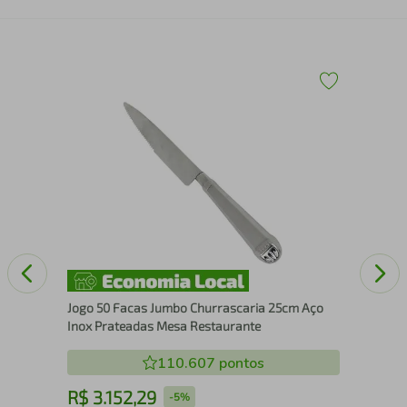
Tam
Aga
Jogo 50 Facas Jumbo Churrascaria 25cm Aço
Inox Prateadas Mesa Restaurante
110.607
pontos
R$
3
.
152
,
29
R
-
5%