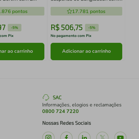
avetas Grafite
Porta e 1 Gaveta Arenas
.876
pontos
17.781
pontos
97
R$
506
,
75
R$
-
5%
-
5%
com Pix
No pagamento com Pix
No pa
nar ao carrinho
Adicionar ao carrinho
SAC
Informações, elogios e reclamações
0800 724 7220
Nossas Redes Sociais