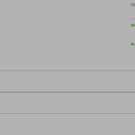
C
Nã
Po