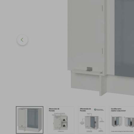
iphone
5
º