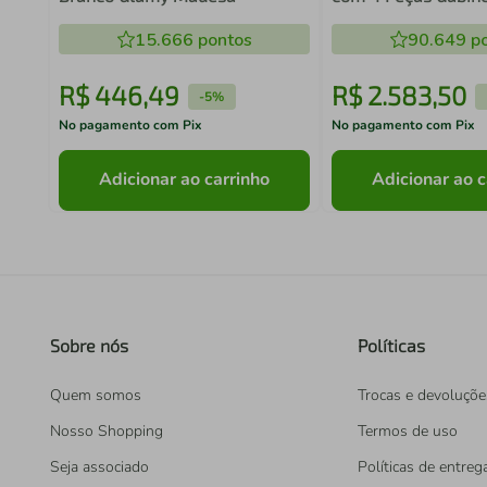
Suspenso Berlin Gr
15.666
pontos
Cuba Branca
90.649
po
R$
446
,
49
R$
2
.
583
,
50
-
5%
No pagamento com Pix
No pagamento com Pix
Adicionar ao carrinho
Adicionar ao c
Sobre nós
Políticas
Quem somos
Trocas e devoluçõe
Nosso Shopping
Termos de uso
Seja associado
Políticas de entreg