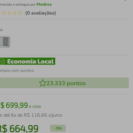
Madesa
rnecido e entregue por
☆
☆
☆
☆
☆
(0 avaliações)
or
ompre com pontos:
23.333
pontos
R$
699
,
99
à vista
m até
6
x de
R$
116
,
66
s/juros
R$
664
,
99
-
5%