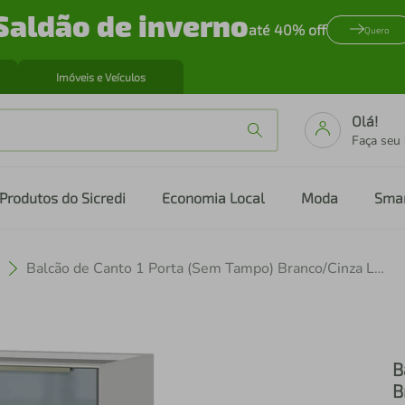
Saldão de inverno
até 40% off
Quero
Imóveis e Veículos
Olá!
Faça seu
Produtos do Sicredi
Economia Local
Moda
Sma
Balcão de Canto 1 Porta (Sem Tampo) Branco/Cinza Lux Madesa
B
B