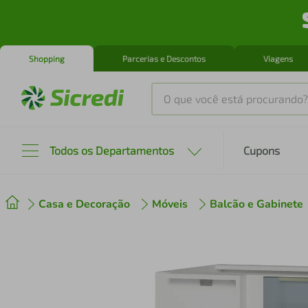
Shopping
Parcerias e Descontos
Viagens
O que você está procurando?
Produtos mais buscados
Todos os Departamentos
Cupons
tenis
1
º
Casa e Decoração
Móveis
Balcão e Gabinete
cafeteira
2
º
perfume
3
º
air fryer
4
º