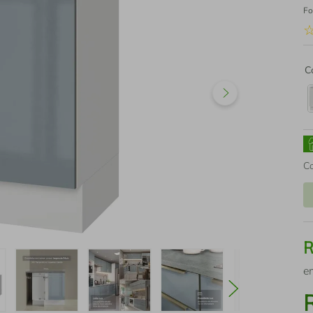
Fo
C
C
e