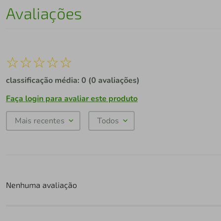
Avaliações
☆
☆
☆
☆
☆
classificação média: 0
(0 avaliações)
Faça login para avaliar este produto
Mais recentes
Todos
Nenhuma avaliação