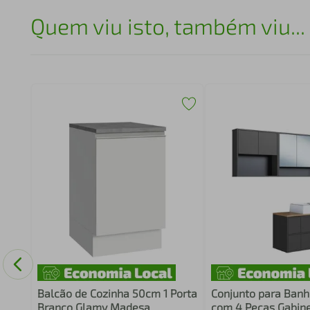
Quem viu isto, também viu...
 e 1
Balcão de Cozinha 50cm 1 Porta
Conjunto para Banh
Branco Glamy Madesa
com 4 Peças Gabin