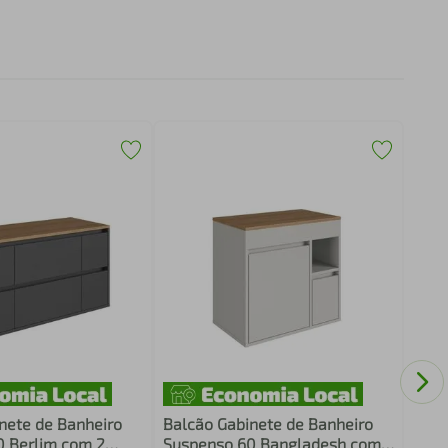
Gabi
Bran
Toal
nete de Banheiro
Balcão Gabinete de Banheiro
 Berlim com 2
Suspenso 60 Bangladesh com 1