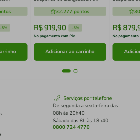
afite com
Porta e 1 Gaveta Arenas com
Portas e 4 G
ntos
Cuba Branca
32.277
pontos
30
R$
919
,
90
R$
879
,
-
5%
-
5%
No pagamento com Pix
No pagamento 
arrinho
Adicionar ao carrinho
Adicio
Serviços por telefone
De segunda a sexta-feira das
08h às 20h40
s
Sábado das 8h às 18h40
0800 724 4770
a