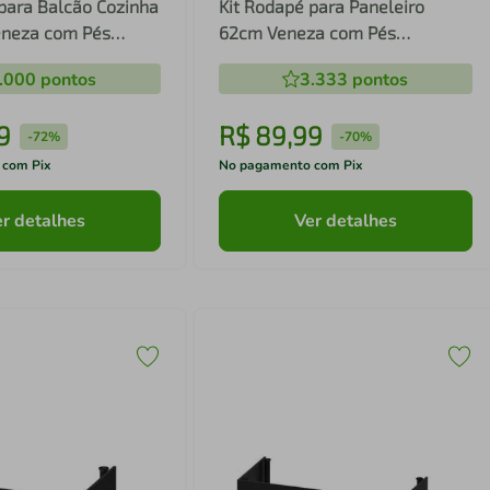
para Balcão Cozinha
Kit Rodapé para Paneleiro
eneza com Pés
62cm Veneza com Pés
s MP3745
Multimóveis MP3747
.000
pontos
3.333
pontos
9
R$
89
,
99
-
72%
-
70%
 com Pix
No pagamento com Pix
r detalhes
Ver detalhes