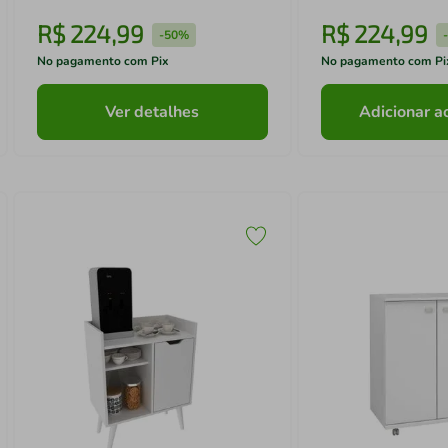
R$
224
,
99
R$
224
,
99
-
50%
No pagamento com Pix
No pagamento com Pi
Ver detalhes
Adicionar a