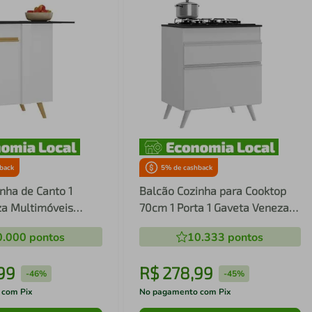
back
5
% de cashback
nha de Canto 1
Balcão Cozinha para Cooktop
za Multimóveis
70cm 1 Porta 1 Gaveta Veneza
Multimóveis V3706
0.000
pontos
10.333
pontos
99
R$
278
,
99
-
46%
-
45%
 com Pix
No pagamento com Pix