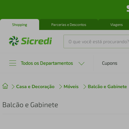
Shopping
Parcerias e Descontos
Viagens
O que você está procurando?
Produtos mais buscados
Todos os Departamentos
Cupons
tenis
1
º
Casa e Decoração
Móveis
cafeteira
Balcão e Gabinete
2
º
perfume
3
º
Balcão e Gabinete
air fryer
4
º