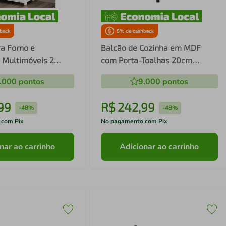
back
5
% de cashback
a Forno e
Balcão de Cozinha em MDF
 Multimóveis 2
com Porta-Toalhas 20cm
148 Branco
Multimóveis CR20430
.000
pontos
9.000
pontos
99
R$
242
,
99
-
48%
-
48%
 com Pix
No pagamento com Pix
nar ao carrinho
Adicionar ao carrinho