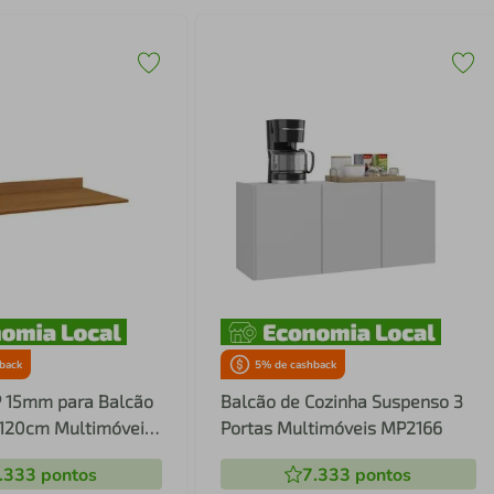
back
5
% de cashback
 15mm para Balcão
Balcão de Cozinha Suspenso 3
 120cm Multimóveis
Portas Multimóveis MP2166
.333
pontos
7.333
pontos