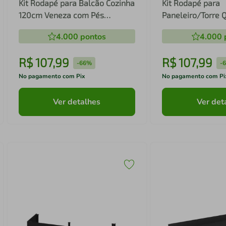
Kit Rodapé para Balcão Cozinha
Kit Rodapé para
120cm Veneza com Pés
Paneleiro/Torre
Multimóveis MP3728
Veneza com Pés 
4.000
pontos
4.000
MP3730
R$
107
,
99
R$
107
,
99
-
66%
-
No pagamento com Pix
No pagamento com Pi
Ver detalhes
Ver det