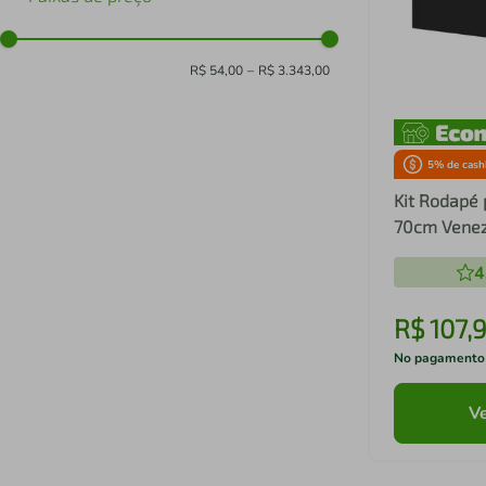
R$ 54,00
–
R$ 3.343,00
5
% de cash
Kit Rodapé 
70cm Vene
Multimóvei
4
R$
107
,
No pagamento
Ve