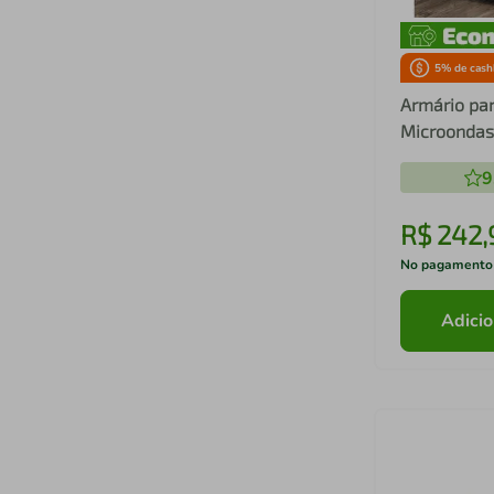
5
% de cash
Armário par
Microondas
Portas FG6
9
R$
242
,
No pagamento
Adicio