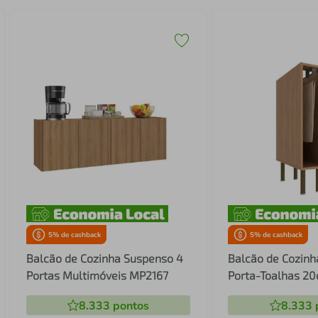
5
% de cashback
5
% de cashback
Balcão de Cozinha Suspenso 4
Balcão de Cozinh
Portas Multimóveis MP2167
Porta-Toalhas 2
Multimóveis CR2
8.333
pontos
8.333