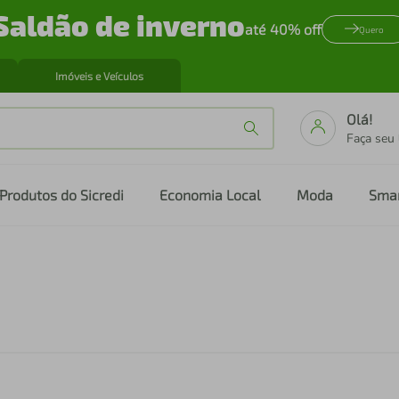
Saldão de inverno
até 40% off
Quero
Imóveis e Veículos
Olá!
Faça seu
Produtos do Sicredi
Economia Local
Moda
Sma