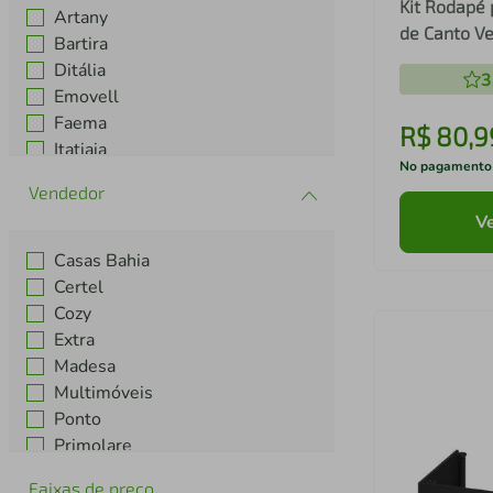
Kit Rodapé 
Artany
de Canto V
Bartira
Multimóvei
Ditália
3
Emovell
Faema
R$
80
,
9
Itatiaia
No pagamento
J Carvalho
Kappesberg
Ve
Ver mais 13
Casas Bahia
Certel
Cozy
Extra
Madesa
Multimóveis
Ponto
Primolare
Zanline
Faixas de preço