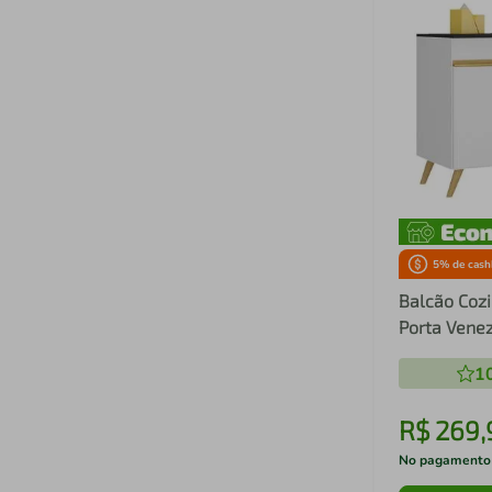
5
% de cash
Balcão Cozi
Porta Vene
V3743
1
R$
269
,
No pagamento