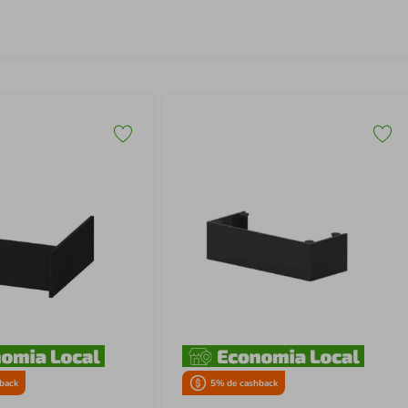
back
5
% de cashback