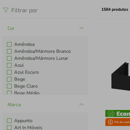
iphone
5
º
Filtrar por
1584
produtos
Cor
Amêndoa
Amêndoa/Mármore Branco
Amêndoa/Mármore Lunar
Azul
Azul Escuro
Bege
Bege Claro
Bege Médio
Branca
Marca
Branco
Ver mais 34
Appunto
5
% de cash
Art In Móveis