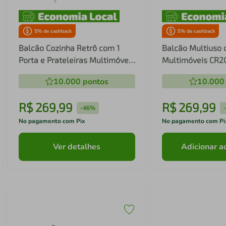
5
% de cashback
5
% de cashback
Balcão Cozinha Retrô com 1
Balcão Multiuso 
Porta e Prateleiras Multimóveis
Multimóveis CR2
CR20100
10.000
pontos
10.000
R$
269
,
99
R$
269
,
99
-
46%
No pagamento com Pix
No pagamento com Pi
Ver detalhes
Adicionar a