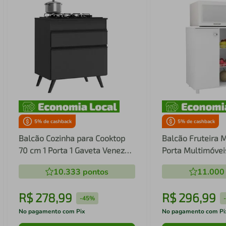
5
% de cashback
5
% de cashback
Balcão Cozinha para Cooktop
Balcão Fruteira 
70 cm 1 Porta 1 Gaveta Veneza
Porta Multimóve
Multimóveis MP3706.895 Preto
Branco
10.333
pontos
11.000
R$
278
,
99
R$
296
,
99
-
45%
No pagamento com Pix
No pagamento com Pi