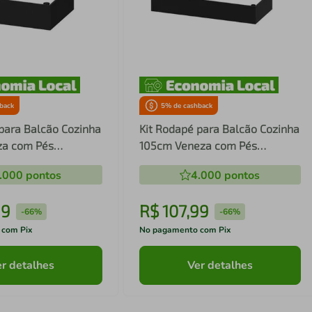
back
5
% de cashback
para Balcão Cozinha
Kit Rodapé para Balcão Cozinha
za com Pés
105cm Veneza com Pés
s MP3729
Multimóveis MP3753
.000
pontos
4.000
pontos
99
R$
107
,
99
-
66%
-
66%
 com Pix
No pagamento com Pix
r detalhes
Ver detalhes