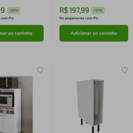
99
R$
197
,
99
-
56%
-
53%
 com Pix
No pagamento com Pix
nar ao carrinho
Adicionar ao carrinho