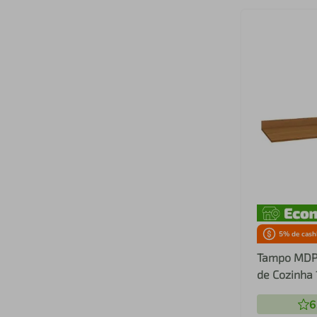
5
% de cash
Tampo MDP
de Cozinha
CR20290
6