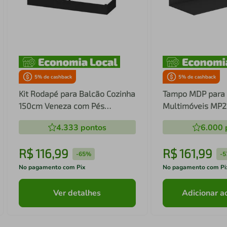
5
% de cashback
5
% de cashback
Kit Rodapé para Balcão Cozinha
Tampo MDP para 
150cm Veneza com Pés
Multimóveis MP2
Multimóveis MP3744
4.333
pontos
6.000
R$
116
,
99
R$
161
,
99
-
65%
-
5
No pagamento com Pix
No pagamento com Pi
Ver detalhes
Adicionar a