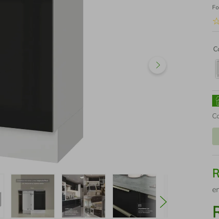
Fo
C
C
e