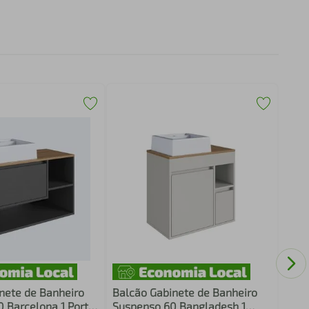
Conj
Gabi
Cuba
nete de Banheiro
Balcão Gabinete de Banheiro
 Barcelona 1 Porta
Suspenso 60 Bangladesh 1