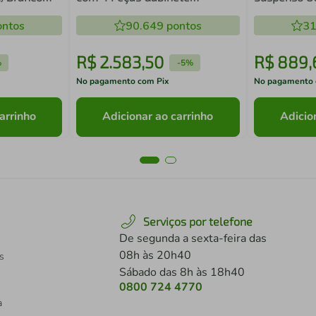
Suspenso Berlin Grafite com
e Nichos Gr
ntos
Cuba Branca
90.649
pontos
Branca
31
R$
2
.
583
,
50
R$
889
,
%
-
5%
No pagamento com Pix
No pagamento 
arrinho
Adicionar ao carrinho
Adicio
Serviços por telefone
De segunda a sexta-feira das
08h às 20h40
s
Sábado das 8h às 18h40
0800 724 4770
a