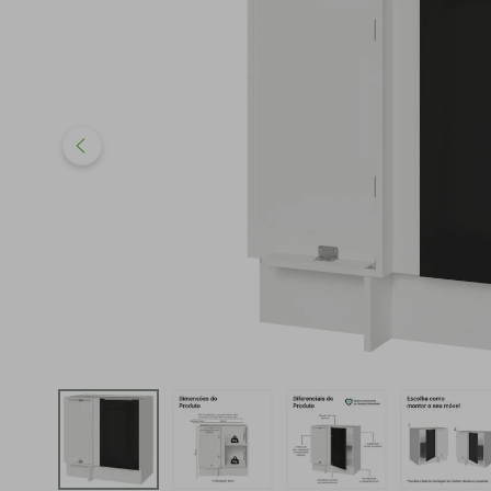
iphone
5
º