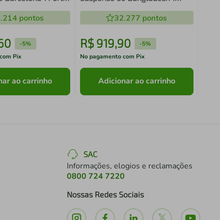
afite com Cuba
Porta e 1 Gaveta Arenas com
.214
pontos
Cuba Branca
32.277
pontos
60
R$
919
,
90
R$
-
5%
-
5%
com Pix
No pagamento com Pix
No pa
nar ao carrinho
Adicionar ao carrinho
SAC
Informações, elogios e reclamações
0800 724 7220
Nossas Redes Sociais