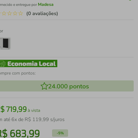
Madesa
rnecido e entregue por
☆
☆
☆
☆
☆
(0 avaliações)
or
ompre com pontos:
24.000
pontos
R$
719
,
99
à vista
m até
6
x de
R$
119
,
99
s/juros
R$
683
,
99
-
5%