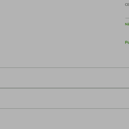
C
Nã
Po