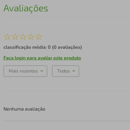
Avaliações
☆
☆
☆
☆
☆
classificação média: 0
(0 avaliações)
Faça login para avaliar este produto
Mais recentes
Todos
Nenhuma avaliação