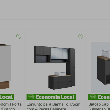
50cm 1 Porta
Conjunto para Banheiro 176cm
Balcão Gabi
c/Branco
com 4 Peças Gabinete
Suspenso 80