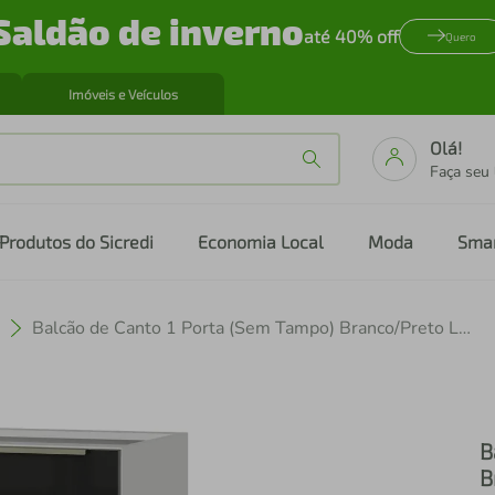
Saldão de inverno
até 40% off
Quero
Imóveis e Veículos
Olá!
Faça seu
Produtos do Sicredi
Economia Local
Moda
Sma
Balcão de Canto 1 Porta (Sem Tampo) Branco/Preto Lux Madesa
B
B