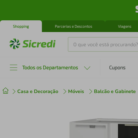
Shopping
Parcerias e Descontos
Viagens
O que você está procurando?
Produtos mais buscados
Todos os Departamentos
Cupons
tenis
1
º
Casa e Decoração
Móveis
Balcão e Gabinete
cafeteira
2
º
perfume
3
º
air fryer
4
º