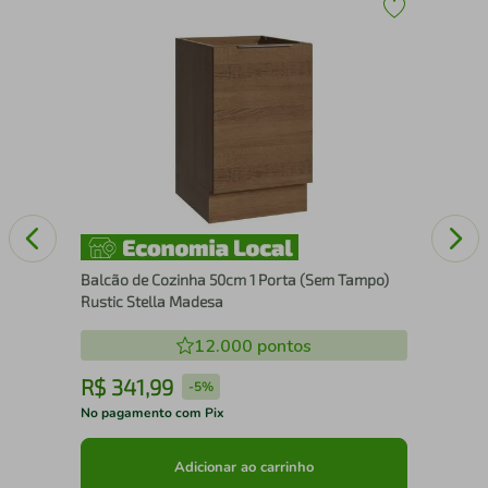
rio
Bal
e
Rus
Balcão de Cozinha 50cm 1 Porta (Sem Tampo)
Rustic Stella Madesa
12.000
pontos
R$
341
,
99
R
-
5%
No pagamento com Pix
No 
Adicionar ao carrinho