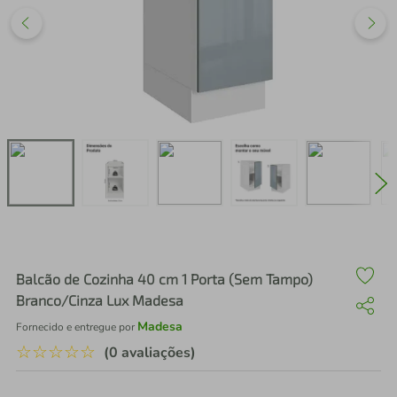
air fryer
4
º
iphone
5
º
Balcão de Cozinha 40 cm 1 Porta (Sem Tampo)
Branco/Cinza Lux Madesa
Madesa
Fornecido e entregue por
☆
☆
☆
☆
☆
(0 avaliações)