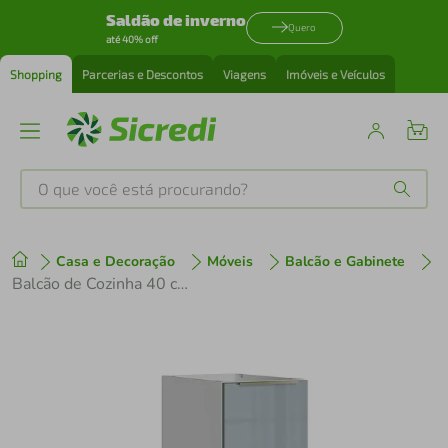
Saldão de inverno
Quero
até 40% off
Shopping
Parcerias e Descontos
Viagens
Imóveis e Veículos
O que você está procurando?
Produtos mais buscados
Casa e Decoração
Móveis
Balcão e Gabinete
tenis
1
º
Balcão de Cozinha 40 cm 1 Porta (Sem Tampo) Branco/Cinza Lux Madesa
cafeteira
2
º
perfume
3
º