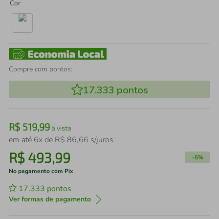
Cor
Compre com pontos:
17.333
pontos
R$
519
,
99
à vista
em até
6
x de
R$
86
,
66
s/juros
R$
493
,
99
-
5%
No pagamento com Pix
17.333
pontos
Ver formas de pagamento