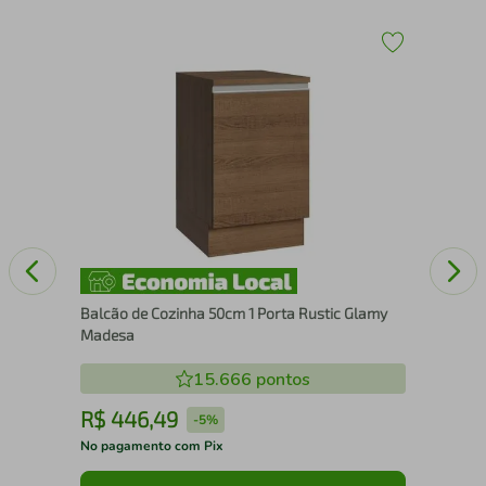
Bal
o
Rus
Balcão de Cozinha 50cm 1 Porta Rustic Glamy
Madesa
15.666
pontos
R$
446
,
49
R
-
5%
No pagamento com Pix
No 