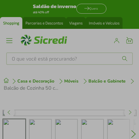
Saldão de inverno
Quero
até 40% off
Shopping
Parcerias e Descontos
Viagens
Imóveis e Veículos
O que você está procurando?
Produtos mais buscados
Casa e Decoração
Móveis
Balcão e Gabinete
tenis
1
º
Balcão de Cozinha 50 cm 1 Porta (Sem Tampo) Rustic/Cinza Lux Madesa
cafeteira
2
º
perfume
3
º