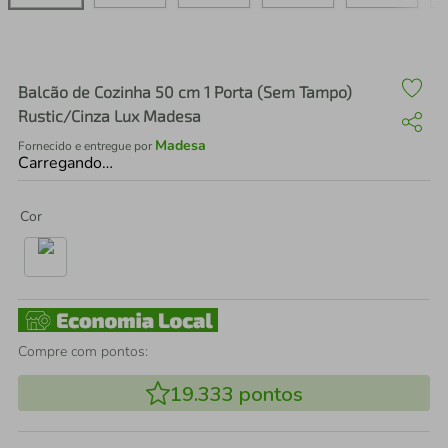
air fryer
4
º
iphone
5
º
Balcão de Cozinha 50 cm 1 Porta (Sem Tampo)
Rustic/Cinza Lux Madesa
Madesa
Fornecido e entregue por
Carregando…
Cor
Compre com pontos:
19.333
pontos