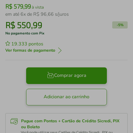
R$
579
,
99
à vista
em até
6
x de
R$
96
,
66
s/juros
R$
550
,
99
-
5%
No pagamento com Pix
19.333
pontos
Ver formas de pagamento
Comprar agora
Adicionar ao carrinho
Pague com Pontos + Cartão de Crédito Sicredi, PIX
ou Boleto
Você pode utilizar seus Cartões de Crédito Sicredi , PIX ou