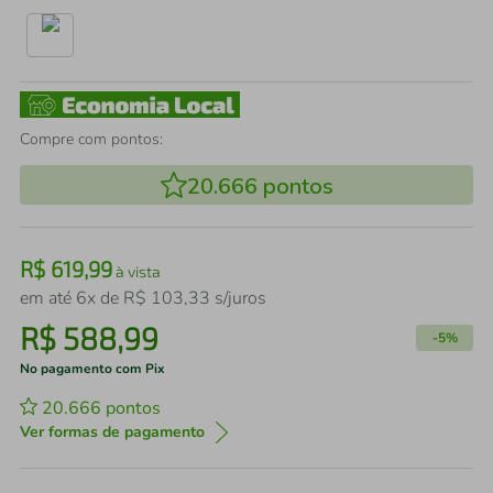
Compre com pontos:
20.666
pontos
R$
619
,
99
à vista
em até
6
x de
R$
103
,
33
s/juros
R$
588
,
99
-
5%
No pagamento com Pix
20.666
pontos
Ver formas de pagamento