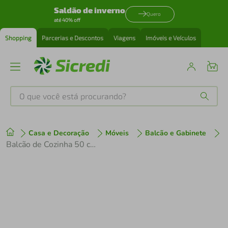
Saldão de inverno
Quero
até 40% off
Shopping
Parcerias e Descontos
Viagens
Imóveis e Veículos
O que você está procurando?
Produtos mais buscados
Casa e Decoração
Móveis
Balcão e Gabinete
tenis
1
º
Balcão de Cozinha 50 cm 1 Porta (Sem Tampo) Rustic/Preto Lux Madesa
cafeteira
2
º
perfume
3
º