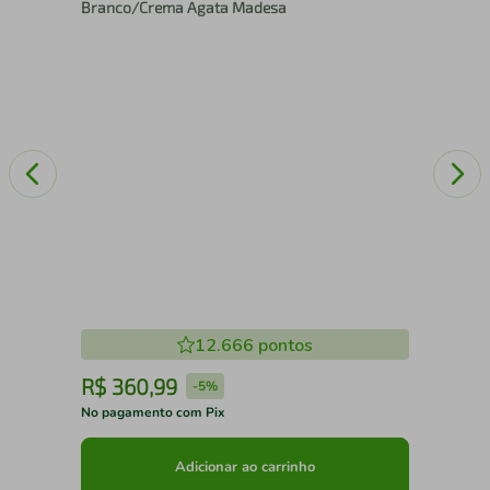
Branco/Crema Agata Madesa
12.666
pontos
R$
360
,
99
R
-
5%
No pagamento com Pix
No 
Adicionar ao carrinho