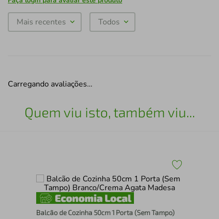
Faça login para avaliar este produto
Mais recentes
Todos
Carregando avaliações…
Quem viu isto, também viu...
Bal
Balcão de Cozinha 50cm 1 Porta (Sem Tampo)
Rus