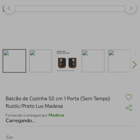
air fryer
4
º
iphone
5
º
Balcão de Cozinha 50 cm 1 Porta (Sem Tampo)
Rustic/Preto Lux Madesa
Madesa
Fornecido e entregue por
Carregando…
Cor