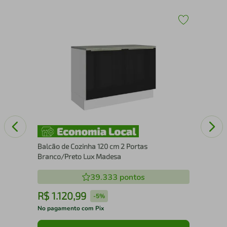
ilm
Bal
Tam
Balcão de Cozinha 120 cm 2 Portas
Branco/Preto Lux Madesa
39.333
pontos
R$
1
.
120
,
99
R
-
5%
No pagamento com Pix
No 