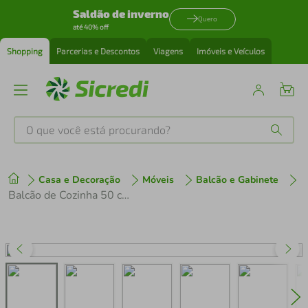
Saldão de inverno
Quero
até 40% off
Shopping
Parcerias e Descontos
Viagens
Imóveis e Veículos
O que você está procurando?
Produtos mais buscados
Casa e Decoração
Móveis
Balcão e Gabinete
tenis
1
º
Balcão de Cozinha 50 cm 1 Porta Rustic/Preto Lux Madesa
cafeteira
2
º
perfume
3
º