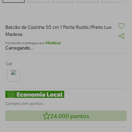
air fryer
4
º
iphone
5
º
Balcão de Cozinha 50 cm 1 Porta Rustic/Preto Lux
Madesa
Madesa
Fornecido e entregue por
Carregando…
Cor
Compre com pontos:
24.000
pontos