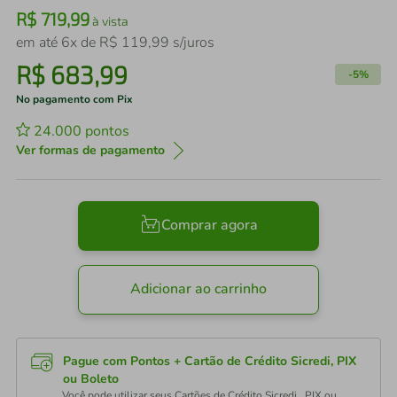
R$
719
,
99
à vista
em até
6
x de
R$
119
,
99
s/juros
R$
683
,
99
-
5%
No pagamento com Pix
24.000
pontos
Ver formas de pagamento
Comprar agora
Adicionar ao carrinho
Pague com Pontos + Cartão de Crédito Sicredi, PIX
ou Boleto
Você pode utilizar seus Cartões de Crédito Sicredi , PIX ou