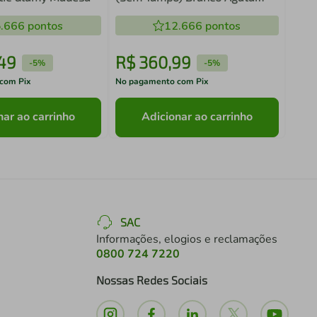
Madesa
.666
pontos
12.666
pontos
49
R$
360
,
99
R$
-
5%
-
5%
com Pix
No pagamento com Pix
No pa
nar ao carrinho
Adicionar ao carrinho
SAC
Informações, elogios e reclamações
0800 724 7220
Nossas Redes Sociais