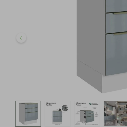
iphone
5
º