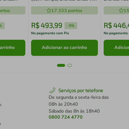
Madesa
ntos
17.333
pontos
15
R$
493
,
99
R$
446
,
%
-
5%
No pagamento com Pix
No pagamento 
arrinho
Adicionar ao carrinho
Adicio
Serviços por telefone
De segunda a sexta-feira das
08h às 20h40
s
Sábado das 8h às 18h40
0800 724 4770
a