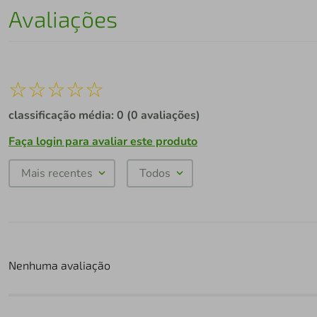
Avaliações
☆
☆
☆
☆
☆
classificação média: 0
(0 avaliações)
Faça login para avaliar este produto
Mais recentes
Todos
Nenhuma avaliação