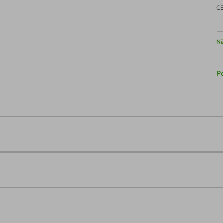
C
Nã
Po