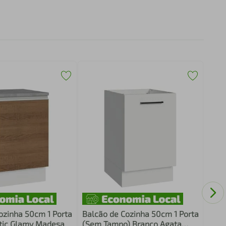
Balc
Susp
1 Ga
Bran
ozinha 50cm 1 Porta
Balcão de Cozinha 50cm 1 Porta
tic Glamy Madesa
(Sem Tampo) Branco Agata