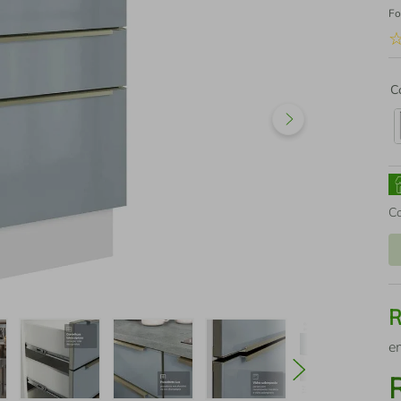
Fo
C
C
e