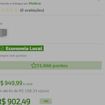
Madesa
rnecido e entregue por
☆
☆
☆
☆
☆
(0 avaliações)
or
ompre com pontos:
31.666
pontos
R$
949
,
99
à vista
m até
6
x de
R$
158
,
33
s/juros
R$
902
,
49
-
5%