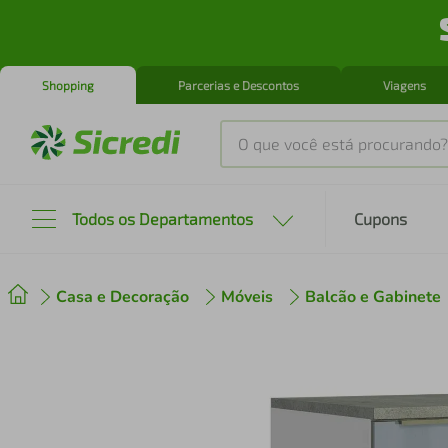
Shopping
Parcerias e Descontos
Viagens
O que você está procurando?
Produtos mais buscados
Todos os Departamentos
Cupons
tenis
1
º
Casa e Decoração
Móveis
Balcão e Gabinete
cafeteira
2
º
perfume
3
º
air fryer
4
º