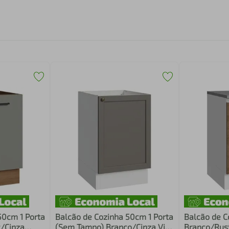
50cm 1 Porta
Balcão de Cozinha 50cm 1 Porta
Balcão de C
c/Cinza
(Sem Tampo) Branco/Cinza Vik
Branco/Rus