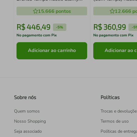
Madesa
Agata Madesa
15.666
pontos
12.666
po
R$
446
,
49
R$
360
,
99
-
5%
-
5
No pagamento com Pix
No pagamento com Pix
Adicionar ao carrinho
Adicionar ao c
Sobre nós
Políticas
Quem somos
Trocas e devoluçõe
Nosso Shopping
Termos de uso
Seja associado
Políticas de entreg