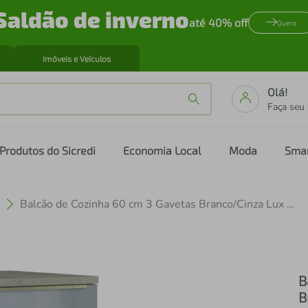
Saldão de inverno
até 40% off
Quero
Imóveis e Veículos
Olá!
Faça seu
Produtos do Sicredi
Economia Local
Moda
Sma
Balcão de Cozinha 60 cm 3 Gavetas Branco/Cinza Lux Madesa
B
B