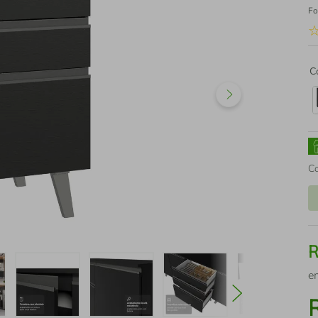
Fo
C
C
e