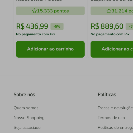
e Nichos Arenas c
15.333
pontos
Branca
31.214
po
R$
436
,
99
R$
889
,
60
-
5%
-
5
No pagamento com Pix
No pagamento com Pix
Adicionar ao carrinho
Adicionar ao c
Sobre nós
Políticas
Quem somos
Trocas e devoluçõe
Nosso Shopping
Termos de uso
Seja associado
Políticas de entreg