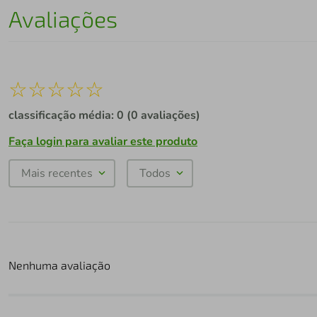
Avaliações
☆
☆
☆
☆
☆
classificação média: 0
(0 avaliações)
Faça login para avaliar este produto
Mais recentes
Todos
Nenhuma avaliação