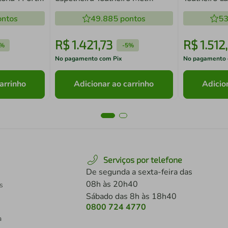
om Cuba
Arenas Conjunto para Banheiro
Espelheira 
ntos
com Espelheira CJ8010.20MA
49.885
pontos
Banheiro C
53
R$
1
.
421
,
73
R$
1
.
512
,
%
-
5%
No pagamento com Pix
No pagamento 
arrinho
Adicionar ao carrinho
Adicio
Serviços por telefone
De segunda a sexta-feira das
08h às 20h40
s
Sábado das 8h às 18h40
0800 724 4770
a