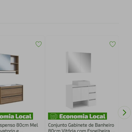
Conj
Gabi
com 
uspenso 80cm Mel
Conjunto Gabinete de Banheiro
vatorio e
80cm Vitória com Espelheira e