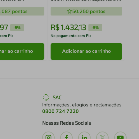
Conjunto para
Cuba Branca MDP Faema
J8030.20M
.087
pontos
50.250
pontos
97
R$
1
.
432
,
13
R$
-
5%
-
5%
com Pix
No pagamento com Pix
No pa
nar ao carrinho
Adicionar ao carrinho
SAC
Informações, elogios e reclamações
0800 724 7220
Nossas Redes Sociais