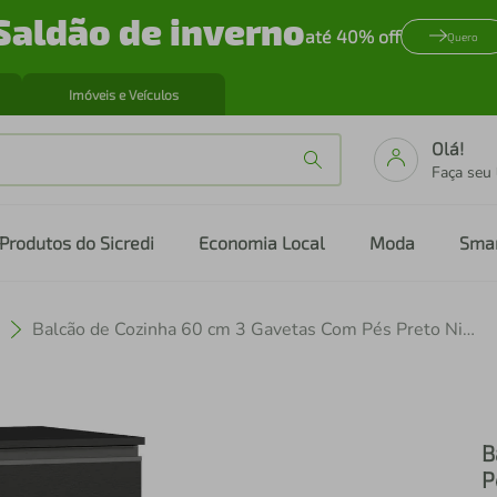
Saldão de inverno
até 40% off
Quero
Imóveis e Veículos
Olá!
Faça seu
Produtos do Sicredi
Economia Local
Moda
Sma
Balcão de Cozinha 60 cm 3 Gavetas Com Pés Preto Nice Madesa
B
P