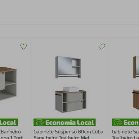
 Banheiro
Gabinete Suspenso 80cm Cuba
Gabinete S
ona 1 Porta
Espelheira Toalheiro Mel
Toalheiro La