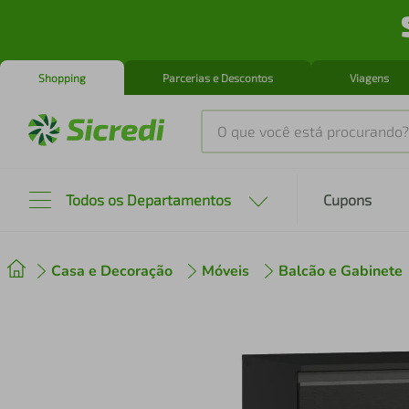
Shopping
Parcerias e Descontos
Viagens
O que você está procurando?
Produtos mais buscados
Todos os Departamentos
Cupons
tenis
1
º
Casa e Decoração
Móveis
Balcão e Gabinete
cafeteira
2
º
perfume
3
º
air fryer
4
º