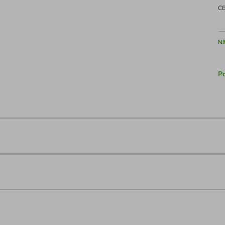
C
Nã
Po