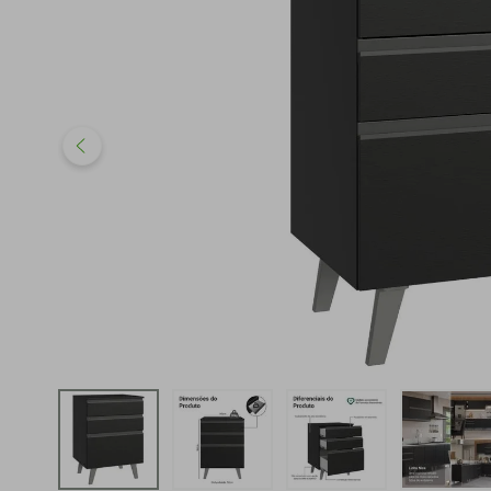
iphone
5
º