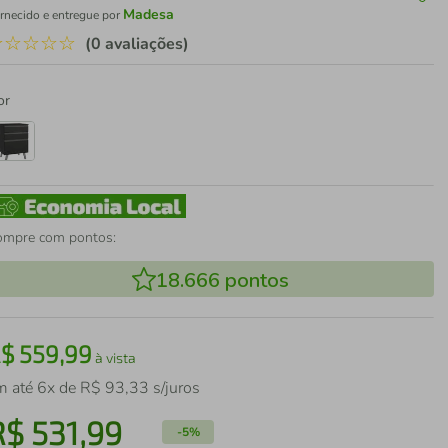
Madesa
rnecido e entregue por
☆
☆
☆
☆
☆
(0 avaliações)
or
ompre com pontos:
18.666
pontos
R$
559
,
99
à vista
m até
6
x de
R$
93
,
33
s/juros
R$
531
,
99
-
5%