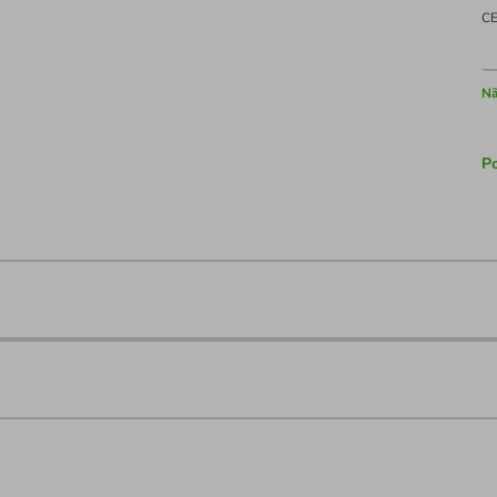
C
Nã
Po