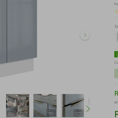
Fo
C
C
e