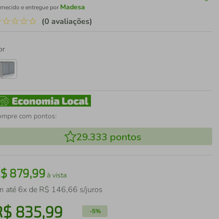
Madesa
rnecido e entregue por
☆
☆
☆
☆
☆
(0 avaliações)
or
ompre com pontos:
29.333
pontos
R$
879
,
99
à vista
m até
6
x de
R$
146
,
66
s/juros
R$
835
,
99
-
5%