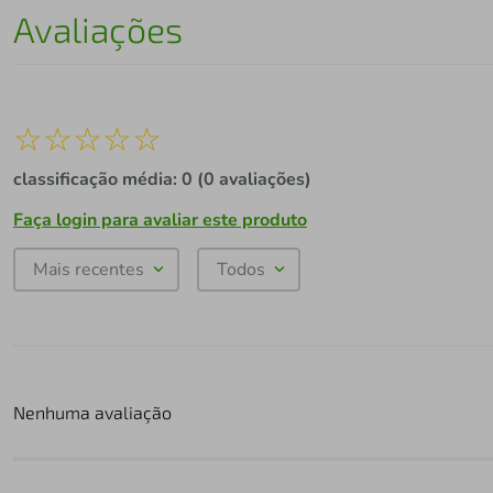
Avaliações
☆
☆
☆
☆
☆
classificação média: 0
(0 avaliações)
Faça login para avaliar este produto
Mais recentes
Todos
Nenhuma avaliação