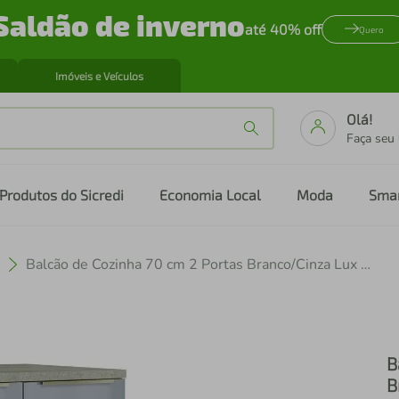
Saldão de inverno
até 40% off
Quero
Imóveis e Veículos
Olá!
Faça seu
Produtos do Sicredi
Economia Local
Moda
Sma
Balcão de Cozinha 70 cm 2 Portas Branco/Cinza Lux Madesa
B
B