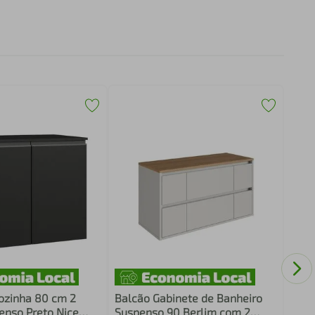
Conj
Gabi
Espe
ozinha 80 cm 2
Balcão Gabinete de Banheiro
enso Preto Nice
Suspenso 90 Berlim com 2