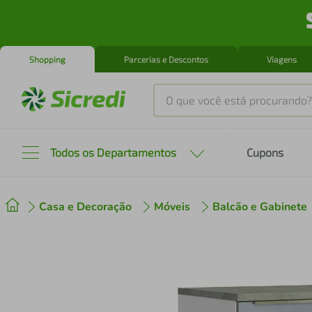
Shopping
Parcerias e Descontos
Viagens
O que você está procurando?
Produtos mais buscados
Todos os Departamentos
Cupons
tenis
1
º
Casa e Decoração
Móveis
Balcão e Gabinete
cafeteira
2
º
perfume
3
º
air fryer
4
º