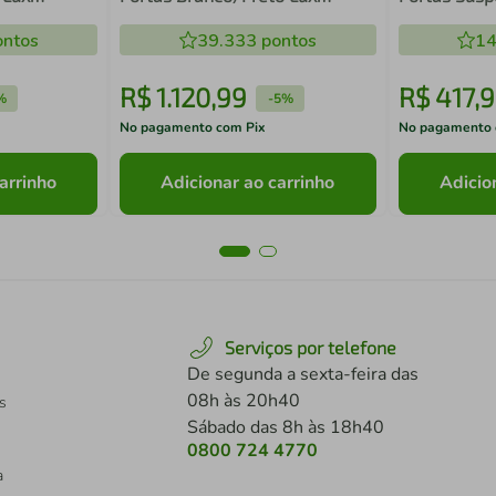
Madesa
Madesa
ntos
39.333
pontos
14
R$
1
.
120
,
99
R$
417
,
9
%
-
5%
No pagamento com Pix
No pagamento 
arrinho
Adicionar ao carrinho
Adicio
Serviços por telefone
De segunda a sexta-feira das
08h às 20h40
s
Sábado das 8h às 18h40
0800 724 4770
a