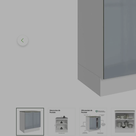
iphone
5
º