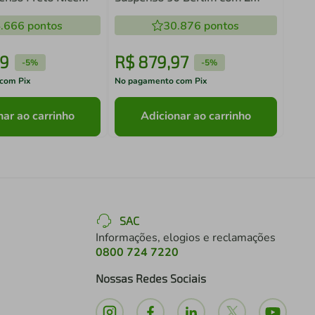
Portas e 4 Gavetas Arenas
.666
pontos
30.876
pontos
9
R$
879
,
97
R$
-
5%
-
5%
com Pix
No pagamento com Pix
No pa
nar ao carrinho
Adicionar ao carrinho
SAC
Informações, elogios e reclamações
0800 724 7220
Nossas Redes Sociais