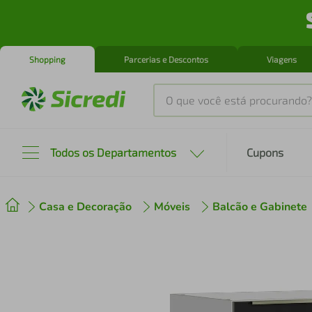
Shopping
Parcerias e Descontos
Viagens
O que você está procurando?
Produtos mais buscados
Todos os Departamentos
Cupons
tenis
1
º
Casa e Decoração
Móveis
Balcão e Gabinete
cafeteira
2
º
perfume
3
º
air fryer
4
º