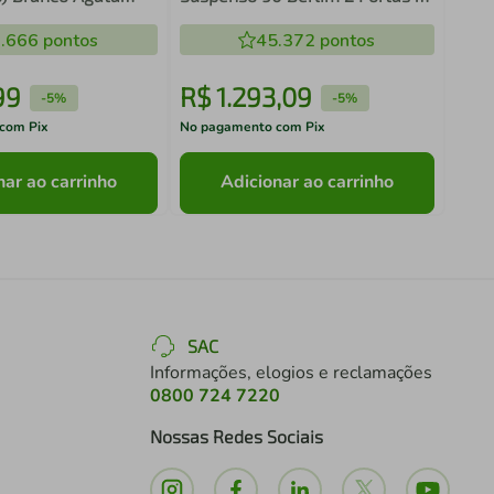
4 Gavetas Grafite com Cuba
.666
pontos
Branca
45.372
pontos
99
R$
1
.
293
,
09
R$
-
5%
-
5%
com Pix
No pagamento com Pix
No pa
nar ao carrinho
Adicionar ao carrinho
SAC
Informações, elogios e reclamações
0800 724 7220
Nossas Redes Sociais