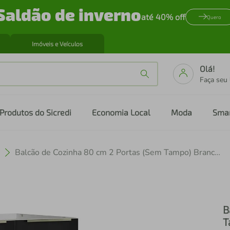
Saldão de inverno
até 40% off
Quero
Imóveis e Veículos
Olá!
Faça seu
Produtos do Sicredi
Economia Local
Moda
Sma
Balcão de Cozinha 80 cm 2 Portas (Sem Tampo) Branco/Preto Lux Madesa
B
T