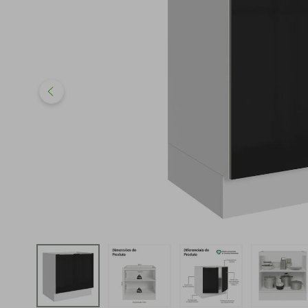
iphone
5
º