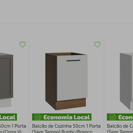
50cm 1 Porta
Balcão de Cozinha 50cm 1 Porta
Balcão de C
o/Cinza Vik
(Sem Tampo) Rustic/Branco
(Sem Tampo