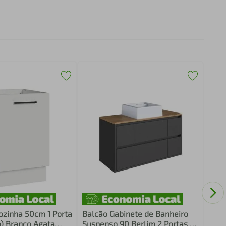
Balc
Susp
1 Ga
Bran
ozinha 50cm 1 Porta
Balcão Gabinete de Banheiro
) Branco Agata
Suspenso 90 Berlim 2 Portas e