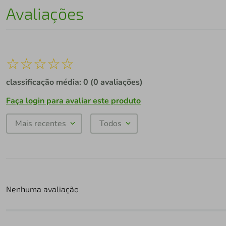
Avaliações
☆
☆
☆
☆
☆
classificação média: 0
(0 avaliações)
Faça login para avaliar este produto
Mais recentes
Todos
Nenhuma avaliação