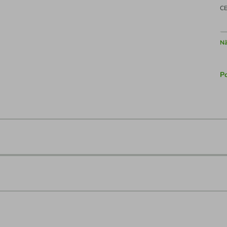
C
Nã
Po