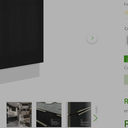
Fo
C
C
e