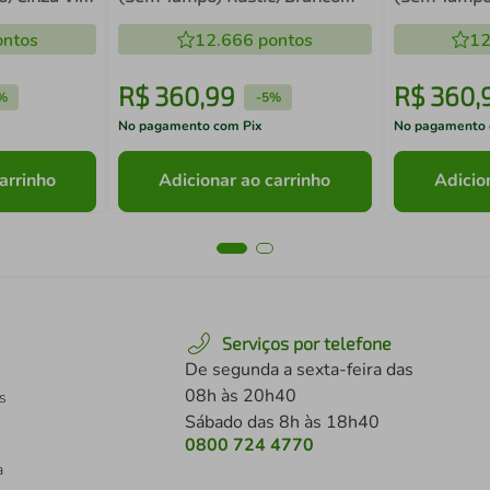
Agata Madesa
Madesa
ntos
12.666
pontos
12
R$
360
,
99
R$
360
,
%
-
5%
No pagamento com Pix
No pagamento 
arrinho
Adicionar ao carrinho
Adicio
Serviços por telefone
De segunda a sexta-feira das
08h às 20h40
s
Sábado das 8h às 18h40
0800 724 4770
a