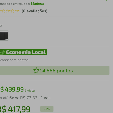
Madesa
rnecido e entregue por
☆
☆
☆
☆
☆
(0 avaliações)
or
ompre com pontos:
14.666
pontos
R$
439
,
99
à vista
m até
6
x de
R$
73
,
33
s/juros
R$
417
,
99
-
5%