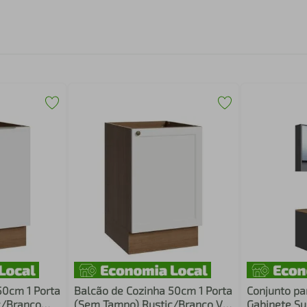
50cm 1 Porta
Balcão de Cozinha 50cm 1 Porta
Conjunto pa
c/Branco
(Sem Tampo) Rustic/Branco Vik
Gabinete Su