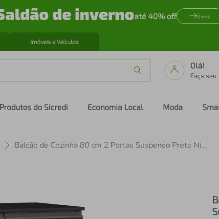
Saldão de inverno
até 40% off
Quero
Imóveis e Veículos
Olá!
Faça seu
Produtos do Sicredi
Economia Local
Moda
Sma
Balcão de Cozinha 80 cm 2 Portas Suspenso Preto Nice Madesa
B
S