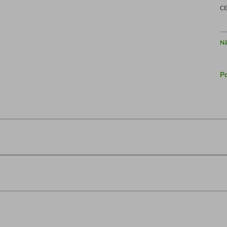
C
Nã
Po