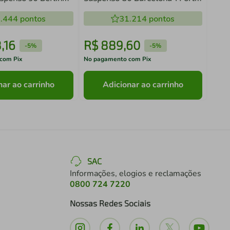
Espelheira Grafite
e Nichos Grafite com Cuba
.444
pontos
Branca
31.214
pontos
8
,
16
R$
889
,
60
R$
-
5%
-
5%
com Pix
No pagamento com Pix
No pa
nar ao carrinho
Adicionar ao carrinho
SAC
Informações, elogios e reclamações
0800 724 7220
Nossas Redes Sociais