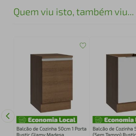
Quem viu isto, também viu...
o
o
Balcão de Cozinha 50cm 1 Porta
Balcão de Cozinha 
Rustic Glamy Madesa
(Sem Tampo) Rusti