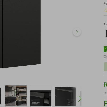
Fo
C
C
e