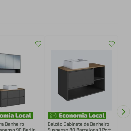
Gabi
Aren
Espe
Banh
ra Banheiro
Balcão Gabinete de Banheiro
spenso 90 Berlin
Suspenso 80 Barcelona 1 Porta