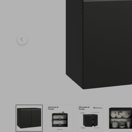
iphone
5
º