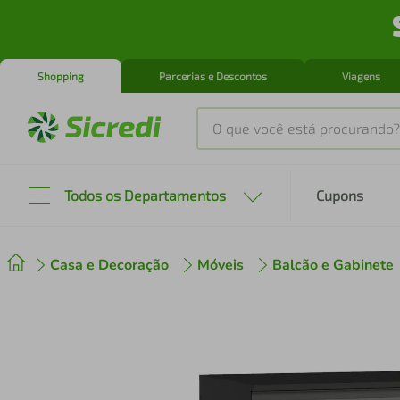
Shopping
Parcerias e Descontos
Viagens
O que você está procurando?
Produtos mais buscados
Todos os Departamentos
Cupons
tenis
1
º
Casa e Decoração
Móveis
Balcão e Gabinete
cafeteira
2
º
perfume
3
º
air fryer
4
º