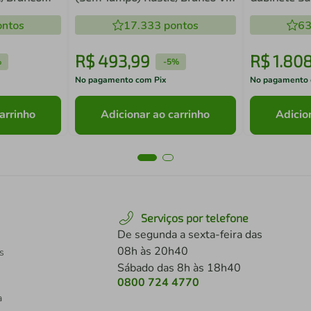
Madesa
com Cuba e 
ntos
17.333
pontos
63
R$
493
,
99
R$
1
.
80
%
-
5%
No pagamento com Pix
No pagamento 
arrinho
Adicionar ao carrinho
Adicio
Serviços por telefone
De segunda a sexta-feira das
08h às 20h40
s
Sábado das 8h às 18h40
0800 724 4770
a