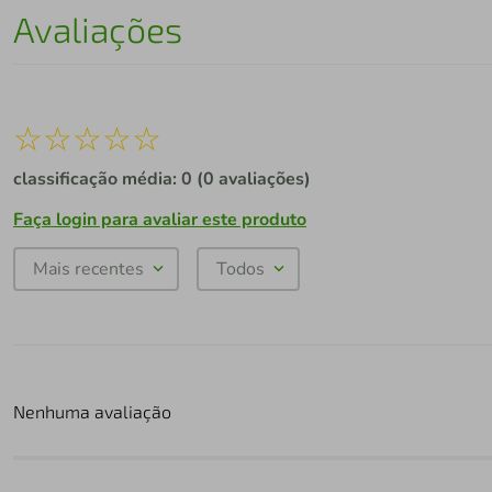
Avaliações
☆
☆
☆
☆
☆
classificação média: 0
(0 avaliações)
Faça login para avaliar este produto
Mais recentes
Todos
Nenhuma avaliação