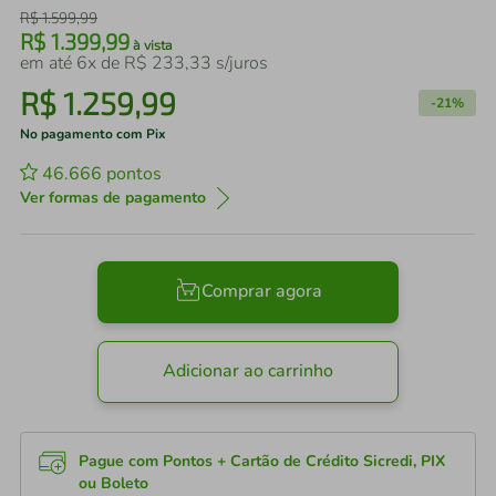
R$
1
.
599
,
99
R$
1
.
399
,
99
à vista
em até
6
x de
R$
233
,
33
s/juros
R$
1
.
259
,
99
-
21%
No pagamento com Pix
46.666
pontos
Ver formas de pagamento
Comprar agora
Adicionar ao carrinho
Pague com Pontos + Cartão de Crédito Sicredi, PIX
ou Boleto