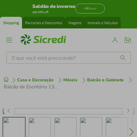
Saldão de inverno
Quero
até 40% off
Shopping
Parcerias e Descontos
Viagens
Imóveis e Veículos
O que você está procurando?
Produtos mais buscados
Casa e Decoração
Móveis
Balcão e Gabinete
tenis
1
º
Balcão de Escritório 135cm 2 Portas com Chave Multimóveis CR25297
cafeteira
2
º
perfume
3
º