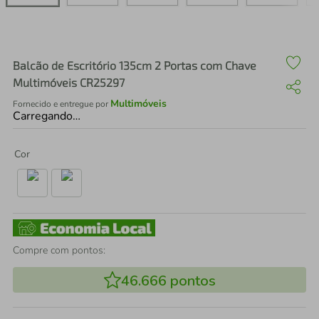
air fryer
4
º
iphone
5
º
Balcão de Escritório 135cm 2 Portas com Chave
Multimóveis CR25297
Multimóveis
Fornecido e entregue por
Carregando…
Cor
Compre com pontos:
46.666
pontos