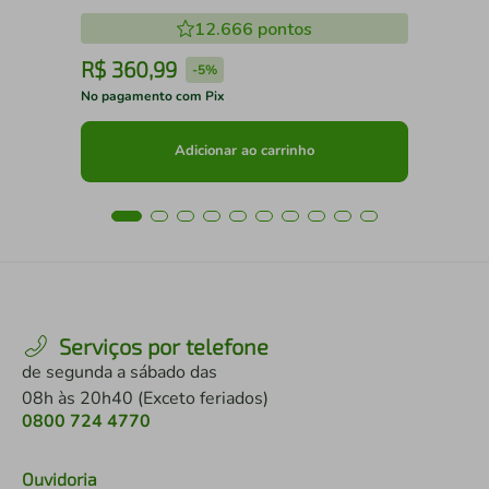
12.666
pontos
R$
360
,
99
R
-
5%
No pagamento com Pix
No 
Adicionar ao carrinho
Serviços por telefone
de segunda a sábado das
08h às 20h40 (Exceto feriados)
0800 724 4770
Ouvidoria