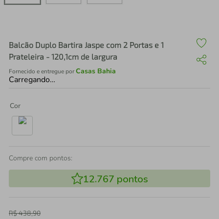
air fryer
4
º
iphone
5
º
Balcão Duplo Bartira Jaspe com 2 Portas e 1
Prateleira - 120,1cm de largura
Casas Bahia
Fornecido e entregue por
Carregando…
Cor
Compre com pontos:
12.767
pontos
R$
438
,
90