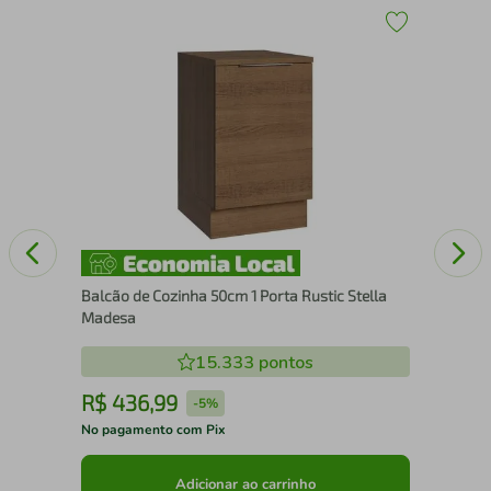
307
Bal
Bel
Br
Balcão de Cozinha 50cm 1 Porta Rustic Stella
Madesa
15.333
pontos
R$
436
,
99
R
-
5%
No pagamento com Pix
No 
Adicionar ao carrinho