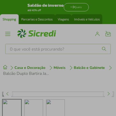
Saldão de inverno
Quero
até 40% off
Shopping
Parcerias e Descontos
Viagens
Imóveis e Veículos
O que você está procurando?
Produtos mais buscados
Casa e Decoração
Móveis
Balcão e Gabinete
tenis
1
º
Balcão Duplo Bartira Jaspe com 2 Portas e 1 Prateleira - 120,1cm de largura
cafeteira
2
º
perfume
3
º