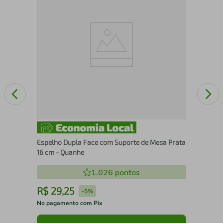
Ba
Tec
Espelho Dupla Face com Suporte de Mesa Prata
16 cm - Quanhe
1.026
pontos
R$
29
,
25
R
-
5%
No pagamento com Pix
No 