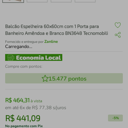
air fryer
4
º
iphone
5
º
Balcão Espelheira 60x60cm com 1 Porta para
Banheiro Amêndoa e Branco BN3648 Tecnomobili
Zanline
Fornecido e entregue por
Carregando…
Compre com pontos:
15.477
pontos
R$
464
,
31
à vista
em até
6
x de
R$
77
,
38
s/juros
R$
441
,
09
-
5%
No pagamento com Pix