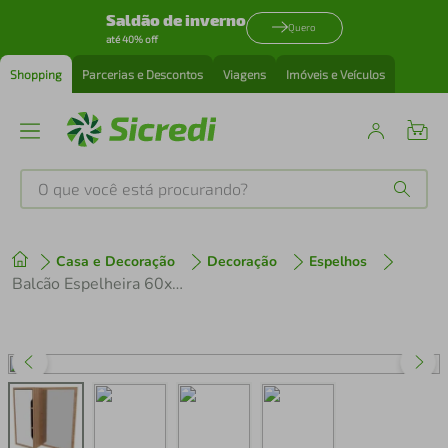
Saldão de inverno
Quero
até 40% off
Shopping
Parcerias e Descontos
Viagens
Imóveis e Veículos
O que você está procurando?
Produtos mais buscados
Casa e Decoração
Decoração
Espelhos
tenis
1
º
Balcão Espelheira 60x60cm com 1 Porta para Banheiro Amêndoa e Branco BN3648 Tecnomobili
cafeteira
2
º
perfume
3
º